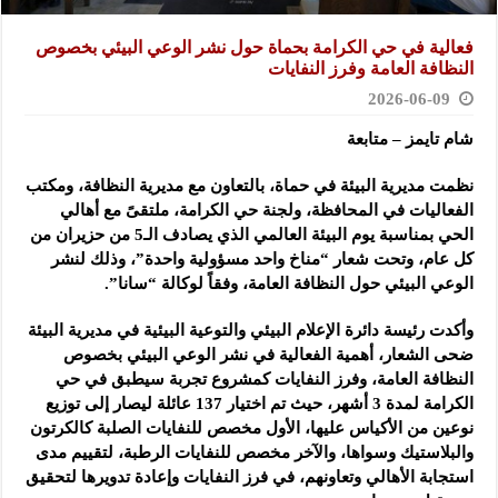
فعالية في حي الكرامة بحماة حول نشر الوعي البيئي بخصوص
النظافة العامة وفرز النفايات
2026-06-09
شام تايمز – متابعة
نظمت مديرية البيئة في حماة، بالتعاون مع مديرية النظافة، ومكتب
الفعاليات في المحافظة، ولجنة حي الكرامة، ملتقىً مع أهالي
الحي بمناسبة يوم البيئة العالمي الذي يصادف الـ5 من حزيران من
كل عام، وتحت شعار “مناخ واحد مسؤولية واحدة”، وذلك لنشر
الوعي البيئي حول النظافة العامة، وفقاً لوكالة “سانا”.
وأكدت رئيسة دائرة الإعلام البيئي والتوعية البيئية في مديرية البيئة
ضحى الشعار، أهمية الفعالية في نشر الوعي البيئي بخصوص
النظافة العامة، وفرز النفايات كمشروع تجربة سيطبق في حي
الكرامة لمدة 3 أشهر، حيث تم اختيار 137 عائلة ليصار إلى توزيع
نوعين من الأكياس عليها، الأول مخصص للنفايات الصلبة كالكرتون
والبلاستيك وسواها، والآخر مخصص للنفايات الرطبة، لتقييم مدى
استجابة الأهالي وتعاونهم، في فرز النفايات وإعادة تدويرها لتحقيق