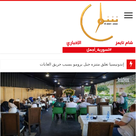
إندونيسيا تغلق متنزه جبل برومو بسبب حريق الغابات