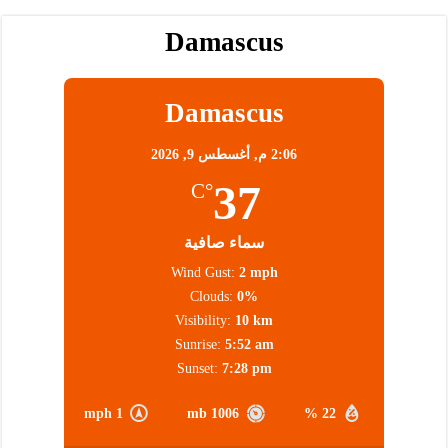
Damascus
Damascus
2:06 م,
أغسطس 9, 2026
37
°C
سماء صافية
Wind Gust:
2 mph
Clouds:
0%
Visibility:
10 km
Sunrise:
5:52 am
Sunset:
7:28 pm
1 mph
1006 mb
22 %