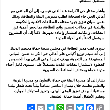
مستقبل مستدام.
وأشار مختار حي الكرامة عبد الغني عيسى، إلى أن الملتقى مع
أهالي الحي جاء استجابة لطلب مديريتي البيئة والنظافة، وذلك
ضمن سياق تعزيز جهود مختلف القطاعات الأهلية والحكومة
والبلدية في مجالات تحسين واقع النظافة، بما يخص أهمية فرز
النفايات، وإمكانية استثمار وإعادة تدويرها، لافتاً إلى أن المشروع
سيشمل لاحقاً باقي أحياء المدينة.
بدوره، لفت مدير النظافة في مجلس مدينة حماة معتصم الدبيك
إلى أنه سيتم توزيع أكياس على أهالي حي الكرامة ضمن المباني
المستهدفة من التجربة، بهدف تعزيز الوعي البيئي بهذا الخصوص
كخطوة لاستثمار النفايات البلدية مستقبلاً على مستوى كامل أحياء
مدينة حماة ومختلف المحافظات السورية.
يشار إلى أن مديرية البيئة في حماة بالتعاون مع مديرية التربية
والتعليم نظمت خلال نيسان الماضي نشاطاً بيئياً تحت شعار بيئتنا
مستقبلنا، بهدف تعزيز الوعي البيئي، وتعزيز استهلاك الموارد،
وتعليم الأطفال أهمية حماية الطبيعة.
S
E
Te
W
P
T
F
C