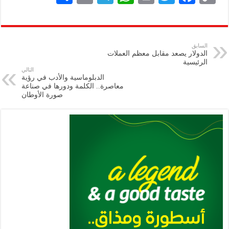
h
m
le
h
ri
wi
ac
o
ar
ai
gr
at
nt
tt
eb
p
e
l
a
s
er
oo
y
السابق
الدولار يصعد مقابل معظم العملات
m
A
k
Li
الرئيسية ‏
التالي
p
n
الدبلوماسية والأدب في رؤية
معاصرة.. الكلمة ودورها في صناعة
p
k
صورة ‏الأوطان