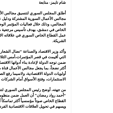
شام تايمز- متابعة
أطلق المجلس السوري لتنسيق مجالس الأ
مجالس الأعمال السورية المشتركة ودليل
المجالس، وذلك خلال فعاليات المؤتمر الوط
الخاص في دمشق، بهدف تأسيس مرجعية م
عمل القطاع الخاص السوري في علاقاته الاق
الشريكة.
وأكد وزير الاقتصاد والصناعة “نضال الشعار”
التي أقيمت في قصر المؤتمرات،أمس الثلاثاء
ضمن توجه الدولة لإعادة بناء أدواتها الا
أكثر نضجاً، بما يجعل مجالس الأعمال قنا
أولويات الدولة الاقتصادية، ولاسيما رفع ا
الاستثمارات، وفتح الأسواق أمام الشركات ا
من جهته، أوضح رئيس المجلس السوري لتن
“أحمد رواد رمضان” أن العمل ضمن منظومة
القطاع الخاص صوتاً مؤسسياً أكثر تماسكاً أ
ويسهم في تحويل العلاقات الاقتصادية الفردي