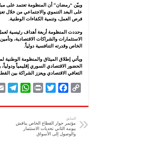
وبيّن “رمضان” أن المنظومة تعتمد على مبا
على البعد التنموي والاجتماعي من خلال تعز
فرص العمل، وتنمية الكفاءات الوطنية.
وحددت المنظومة أربعة أهداف رئيسية لعم
الاستثمارات والشراكات الاقتصادية، وتأمي
الخاص وقدرته التنافسية دولياً.
ويأتي إطلاق الميثاق والمنظومة الوطنية ل
الحضور الاقتصادي السوري إقليمياً ودولياً
التعافي الاقتصادي ويعزز الشراكة بين القطا
Te
W
P
T
F
C
le
h
ri
wi
ac
o
gr
at
nt
tt
eb
p
a
s
er
oo
y
السابق
مؤتمر حوار القطاع الخاص يناقش
m
A
k
Li
بيومه الثاني تحديات الاستثمار
‏والوصول إلى الأسواق
p
n