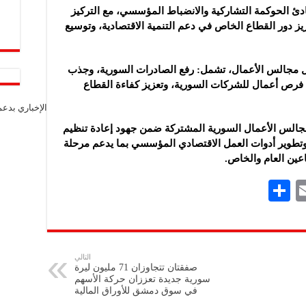
دئ الحوكمة التشاركية والانضباط المؤسسي، مع التركيز
يز دور القطاع الخاص في دعم التنمية الاقتصادية، وتوسيع
ل مجالس الأعمال، تشمل: رفع الصادرات السورية، وجذب
ن فرص أعمال للشركات السورية، وتعزيز كفاءة القطاع
الإخباري بدع
مجالس الأعمال السورية المشتركة ضمن جهود إعادة تنظيم
، وتطوير أدوات العمل الاقتصادي المؤسسي بما يدعم مرحلة
عين العام والخاص. ‎
S
E
h
m
ar
ai
e
l
التالي
صفقتان تتجاوزان 71 مليون ليرة
سورية جديدة تعززان حركة الأسهم
في سوق دمشق للأوراق المالية