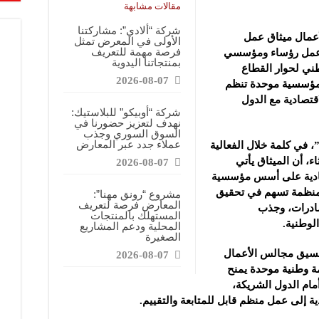
مقالات مشابهة
شركة “ألادي”: مشاركتنا
عمال ميثاق عمل
الأولى في المعرض تمثل
فرصة مهمة للتعريف
 عمل رؤساء ومؤسسي
بمنتجاتنا اليدوية
ني لحوار القطاع
2026-08-07
ؤسسية موحدة تنظم
تصادية مع الدول
شركة “أوبيكو” للبلاستيك:
نهدف لتعزيز حضورنا في
السوق السوري وجذب
عملاء جدد عبر المعارض
، في كلمة خلال الفعالية
، أن الميثاق يأتي
2026-08-07
قتصادية على أسس مؤسسية
ة منظمة تسهم في تحقيق
مشروع “رونق مهنا”:
المعارض فرصة لتعريف
لصادرات، وجذب
المستهلك بالمنتجات
لوطنية.
المحلية ودعم المشاريع
الصغيرة
سيق مجالس الأعمال
2026-08-07
 وطنية موحدة يمنح
مام الدول الشريكة،
ة إلى عمل منظم قابل للمتابعة والتقييم.