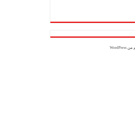
Weather from OpenWeatherMap
م من
WordPress