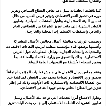
والتجارة بمختلف المناطق.‏
كما ناقشت الجلسات سبل دعم تعافي القطاع السياحي وتعزيز
دوره في ‏تحفيز النمو الاقتصادي وتوفير فرص العمل، من خلال
تحسين البيئة ‏الاستثمارية، وتأهيل المنشآت السياحية، وتطوير
الكوادر البشرية، إلى جانب ‏تعزيز الشراكة بين القطاعين العام
والخاص واستقطاب الاستثمارات المحلية ‏والخارجية.‏
وتضمنت الورشات مناقشة أعمال مجالس الأعمال المشتركة
وأهميتها ‏بوصفها قناة مؤسسية منظمة لترتيب اللقاءات الاقتصادية
والمنتديات ‏والبعثات التجارية، وتبادل المعلومات حول الفرص
الاستثمارية، وذلك ‏بالتنسيق مع وزارة الاقتصاد والصناعة، بما
يضمن انسجام الأنشطة مع ‏التوجهات العامة للدولة.‏
وعقد مجلس رجال الأعمال على هامش فعاليات المؤتمر، اجتماعاً
بحضور ‏وزير الاقتصاد والصناعة محمد نضال الشعار، لمناقشة عدد
من القضايا ‏الاقتصادية والاستثمارية ذات الأولوية، وذلك في إطار
تعزيز دور القطاع ‏الخاص ودعم جهود التعافي الاقتصادي. ‏
وتناول الاجتماع أبرز التحديات التي تواجه بيئة الأعمال، وسبل
تطوير ‏التشريعات الناظمة للاستثمار، إلى جانب بحث آليات تعزيز