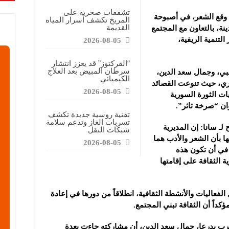
تشققات صخرية على
 وقع الشعر، في أصبوحة
المريخ تكشف أسرار المياه
القديمة
نة، بالتعاون مع المجتمع
التنمية الريفية،
2026-08-05
“الفركتوز” قد يعزز انتشار
سرطان المبيض بعد العلاج
بي، وجمال سعد الدين،
الكيميائي
يري، حيث تنوعت القصائد
2026-08-05
ت الثورة السورية
ان “صرخة ثائر”.
تقنية روسية جديدة تكشف
تسربات الغاز وتدعم سلامة
ـ سانا: إن المديرية
شبكات النقل
ها بأن الشعر والأدب هما
2026-08-05
 في أن تكون هذه
 الثقافة على إقامتها
لفعاليات والأنشطة الثقافية، انطلاقاً من دورها في إعادة
رب بدرعا، جمال سعد الدين، أن مشاركته جاءت بعدة