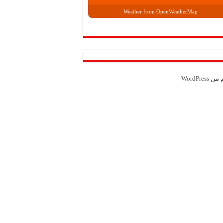
Weather from OpenWeatherMap
م من
WordPress