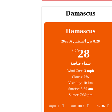
Damascus
Damascus
8:28 ص,
أغسطس 6, 2026
28
°C
سماء صافية
Wind Gust:
3 mph
Clouds:
0%
Visibility:
10 km
Sunrise:
5:50 am
Sunset:
7:30 pm
1 mph
1012 mb
36 %