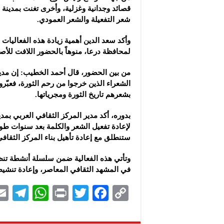
قصائد وجدانية وغزلية، وأخرى تغنت بمدينة 
شعر التفعيلة والشعر العمودي.
وأكد سعد الدين أهمية زيادة هذه الفعاليات 
لمحافظة درعا، منوهاً بالحضور اللافت للأص
من بين الحضور، قال أحمد الخطيب: إن مدير
الشعراء الذين خرجوا من رحم الثورة، فعبّروا ع
بشعرهم تاريخ الثورة ومجرياتها.
بدوره، أكد مدير المركز الثقافي العربي ب
لإعادة تفعيل الشعر والكلمة بعد سنوات طو
ستنطلق مع إعادة تأهيل بناء المركز الثقافي
وتأتي هذه الفعالية ضمن سلسلة أنشطة تنظم
في المشهد الثقافي المعاصر، وإعادة تنشيط 
Te
W
P
T
F
C
le
h
ri
wi
ac
o