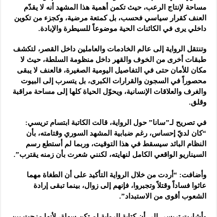
مساحة لإنتاج الرعب، حيث تكمن أهمية هذا المشهد أنه لا يقدّم
العنف كقرار سياسي فحسب، بل كمتعة مرضية، وكجزء من تكوين
داخلي يرى في الكائنات الحية موضوعاً للسيطرة والإبادة.
وتنتقل الرواية إلى عالم الخادمات والعاملين داخل القصر، لتكشف
طبقات أخرى من الخوف والقهر داخل منظومة السلطة، حيث لا
مكان للأمان حتى في التفاصيل اليومية الصغيرة، فالعنف لا يبقى
محصوراً في السجون والقرارات الكبرى، بل يتسرب إلى البيوت
والغرف والعلاقات الإنسانية، ويحوّل الحياة كلها إلى مساحة مراقبة
وقلق.
في تصريح لـ”سانا” حول الرواية، قالت الكاتبة ابتسام تريسي:
“كان لديّ إحساس، رغم ضبابية المشهد السوري وقتامته، بأن
النظام البائد سيسقط في هذا التوقيت، وربما لم أستطع رسم
السيناريو الواقعي الكامل لنهايته، لكنني شعرت بأن زمنه يقترب”.
وأضافت: “أردت من خلال الرواية التأكيد على أن الطغاة مهما
عاثوا فساداً وقتلاً وتجبروا، فإنهم إلى زوال، بينما تبقى إرادة
الشعوب أقوى من الاستبداد”.
وأشارت تريسي إلى أن كتابة الرواية لم تكن سهلة، لأنها مزجت بين