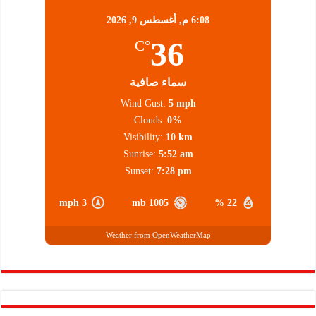
6:08 م,
أغسطس 9, 2026
36
°C
سماء صافية
Wind Gust:
5 mph
Clouds:
0%
Visibility:
10 km
Sunrise:
5:52 am
Sunset:
7:28 pm
3 mph
1005 mb
22 %
Weather from OpenWeatherMap