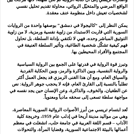
الواقع المرضي والمتخيّل الروائي، محاولة تقديم تحليل نفسي
لشخصيات تعيش داخل منظومة عنف معقدة.
يمكن النظر إلى “كاليجولا في دمشق” بوصفها واحدة من الروايات
السورية التي قاربت الاستبداد من زاوية نفسية ورمزية، لا من زاوية
التوثيق المباشر وحده، فهي لا تكتفي بإدانة السلطة، بل تحاول
فهم كيفية تشكّل شخصية الطاغية، وتأثير السلطة العنيفة في
المجتمع والأفراد المحيطين بها.
وتبرز قوة الرواية في قدرتها على الجمع بين الرواية السياسية
والرواية النفسية، وبين الذاكرة والرمز، وبين الحكاية الفردية
والسياق العام، ومع أن هذا الغنى الرمزي قد يجعل العمل أكثر
تطلباً بالنسبة إلى القارئ العام، فإنه لا يحجب جوهر الرواية: نص
عن الطغيان، والخوف، والذاكرة، وعن الإنسان حين يجد نفسه في
مواجهة سلطة تسعى إلى سحقه مادياً ومعنوياً.
تُعد ابتسام تريسي من أبرز الأصوات الروائية السورية المعاصرة،
وهي من مواليد مدينة أريحا في إدلب عام 1959، وخريجة كلية
الآداب – قسم اللغة العربية في جامعة حلب، انشغلت في معظم
أعمالها بالبيئة الاجتماعية السورية، وقضايا المرأة، والتحولات