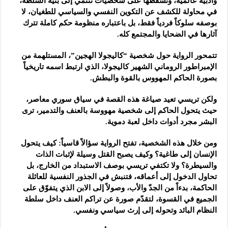
وأدبية عالمية، وتسقطها على شخصيات تنتمي إلى بنية السلطة،
في محاولة للكشف عن التكوين النفسي والسياسي للطغيان، لا
بوصفه سلوكاً فردياً فقط، بل باعتباره منظومة حكم كاملة تترك
آثارها في الضحايا والمجتمع كله.
تتمحور الرواية حول شخصية “كاليجولا الهجين”، المستلهمة من
الإمبراطور الروماني الشهير كاليجولا، الذي ارتبط اسمه تاريخياً
بصورة الحاكم المهووس بالقوة والبطش.
ولكن تريسي تعيد صياغة هذه القصة في سياق سوري معاصر،
حيث يتحول الحاكم إلى شخصية مهووسة بالعنف والتدمير، ترى
البشر مجرد أدوات داخل لعبة دموية.
ومن خلال هذه الشخصية، تفتح الرواية سؤالاً قاسياً: كيف يتحول
الإنسان إلى طاغية؟ وكيف يصبح القتل وسيلة لإثبات الذات
والسيطرة؟ ولا تكتفي تريسي بوصف الاستبداد من الخارج، بل
تحاول الدخول إلى أعماقه، فتنبش في الجذور النفسية للعائلة
الحاكمة، بدءاً من الجدّ والأب، وصولاً إلى الابن الذي يتفوّق على
الجميع في القسوة، لتقدّم صورة عن تراكم العنف داخل سلطة
النظام البائد وتحوله إلى إرث سياسي ونفسي.