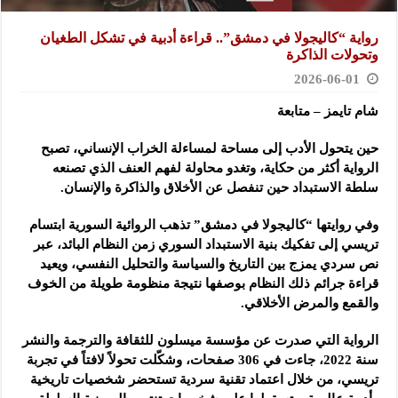
رواية “كاليجولا في دمشق”.. قراءة أدبية في تشكل الطغيان
وتحولات الذاكرة
2026-06-01
شام تايمز – متابعة
حين يتحول الأدب إلى مساحة لمساءلة الخراب الإنساني، تصبح
الرواية أكثر من حكاية، وتغدو محاولة لفهم العنف الذي تصنعه
سلطة الاستبداد حين تنفصل عن الأخلاق والذاكرة والإنسان.
وفي روايتها “كاليجولا في دمشق” تذهب الروائية السورية ابتسام
تريسي إلى تفكيك بنية الاستبداد السوري زمن النظام البائد، عبر
نص سردي يمزج بين التاريخ والسياسة والتحليل النفسي، ويعيد
قراءة جرائم ذلك النظام بوصفها نتيجة منظومة طويلة من الخوف
والقمع والمرض الأخلاقي.
الرواية التي صدرت عن مؤسسة ميسلون للثقافة والترجمة والنشر
سنة 2022، جاءت في 306 صفحات، وشكّلت تحولاً لافتاً في تجربة
تريسي، من خلال اعتماد تقنية سردية تستحضر شخصيات تاريخية