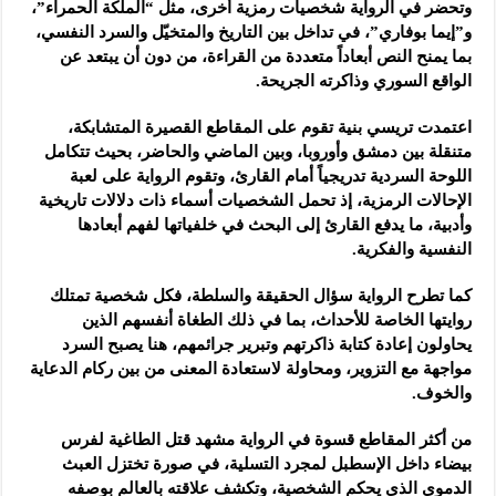
وتحضر في الرواية شخصيات رمزية أخرى، مثل “الملكة الحمراء”،
و”إيما بوفاري”، في تداخل بين التاريخ والمتخيّل والسرد النفسي،
بما يمنح النص أبعاداً متعددة من القراءة، من دون أن يبتعد عن
الواقع السوري وذاكرته الجريحة.
اعتمدت تريسي بنية تقوم على المقاطع القصيرة المتشابكة،
متنقلة بين دمشق وأوروبا، وبين الماضي والحاضر، بحيث تتكامل
اللوحة السردية تدريجياً أمام القارئ، وتقوم الرواية على لعبة
الإحالات الرمزية، إذ تحمل الشخصيات أسماء ذات دلالات تاريخية
وأدبية، ما يدفع القارئ إلى البحث في خلفياتها لفهم أبعادها
النفسية والفكرية.
كما تطرح الرواية سؤال الحقيقة والسلطة، فكل شخصية تمتلك
روايتها الخاصة للأحداث، بما في ذلك الطغاة أنفسهم الذين
يحاولون إعادة كتابة ذاكرتهم وتبرير جرائمهم، هنا يصبح السرد
مواجهة مع التزوير، ومحاولة لاستعادة المعنى من بين ركام الدعاية
والخوف.
من أكثر المقاطع قسوة في الرواية مشهد قتل الطاغية لفرس
بيضاء داخل الإسطبل لمجرد التسلية، في صورة تختزل العبث
الدموي الذي يحكم الشخصية، وتكشف علاقته بالعالم بوصفه