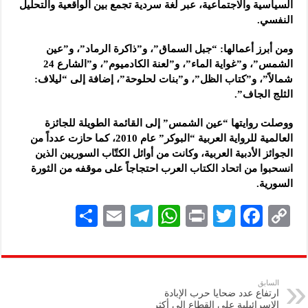
السياسية والاجتماعية، عبر لغة سردية تجمع بين الواقعية والتحليل
النفسي.
ومن أبرز أعمالها: “جبل السماق”، و”ذاكرة الرماد”، و”عين
الشمس”، و”غواية الماء”، و”لعنة الكادميوم”، و”الشارع 24
شمالاً”، و”كتاب الظل”، و”بنات لحلوحة”، إضافة إلى “ليلاف:
الثلج الجاف”.
ووصلت روايتها “عين الشمس” إلى القائمة الطويلة للجائزة
العالمية للرواية العربية “البوكر” عام 2010، كما حازت عدداً من
الجوائز الأدبية العربية، وكانت من أوائل الكتّاب السوريين الذين
انسحبوا من اتحاد الكتاب العرب احتجاجاً على موقفه من الثورة
السورية.
S
E
Te
W
P
T
F
C
h
m
le
h
ri
wi
ac
o
ar
ai
gr
at
nt
tt
eb
p
e
l
a
s
er
oo
y
السابق
ارتفاع عدد ضحايا حرب الإبادة
m
A
k
Li
الإسرائيلية على القطاع إلى أكثر