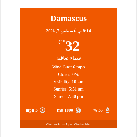
Damascus
8:14 م,
أغسطس 7, 2026
32
°C
سماء صافية
Wind Gust:
6 mph
Clouds:
0%
Visibility:
10 km
Sunrise:
5:51 am
Sunset:
7:30 pm
3 mph
1008 mb
35 %
Weather from OpenWeatherMap