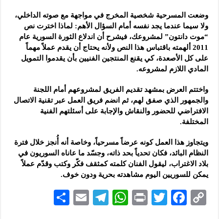
وضعت المسرحية شخصية المخرج في مواجهة مع صوته الداخلي،
ولا سيما ‏عندما يجد نفسه أمام السؤال الأهم: لماذا اخترت نص
“موت دانتون‏” لمشروعك، فيشرح أن اندلاع الثورة السورية عام
2011 ألهمته باقتباس ‏هذا النص ولأنه يحتاج أن يقدم عملاً مهماً
على كل الأصعدة، كي يقنع ‏المنتجين الفنيين بأن يقدموا التمويل
المادي اللازم لمشروعه.‏
واختتم العرض بمشهد تقديم الفريق لمشروعهم أمام اللجنة
والجمهور الذي ‏صفق لهم، ثم انضم فريق العمل عبر تقنية الاتصال
الافتراضي للحضور والنقاش والإجابة على أسئلتهم الفنية
المختلفة.‏
ويتجاوز هذا العمل كونه عرضاً مسرحياً، وخاصة أنه أُنجز خلال فترة
النظام ‌‏البائد، فكان تحدياً بحد ذاته، وجسّد ما عاناه السوريون في
بلاد الاغتراب، ‌‏ليقول الفنان كلمته كمثقف فكّر وكتب وقدّم عملاً
يمكن للسوريين اليوم ‌‏مشاهدته بحرية ودون خوف.‏
S
E
Te
W
P
T
F
C
h
m
le
h
ri
wi
ac
o