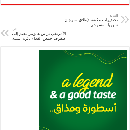
ar
ai
gr
at
nt
tt
eb
p
e
l
a
s
er
oo
y
السابق
تحضيرات مكثفة لإطلاق مهرجان
m
A
k
Li
سوريا المسرحي
التالي
p
n
الأمريكي براين هالومز ينضم إلى
صفوف حمص الفداء لكرة السلة
p
k