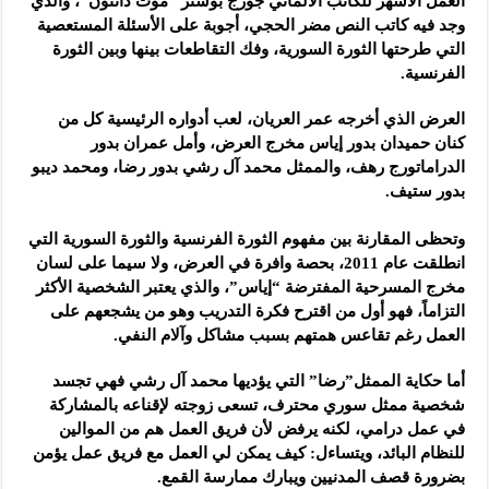
العمل ‏الأشهر للكاتب الألماني جورج بوشنر “موت دانتون”، والذي
وجد فيه كاتب ‏النص مضر الحجي، أجوبة على الأسئلة المستعصية
التي طرحتها الثورة ‏السورية، وفك التقاطعات بينها وبين الثورة
الفرنسية.
العرض الذي أخرجه عمر العريان، لعب أدواره الرئيسية كل من
كنان ‏حميدان بدور إياس مخرج العرض، وأمل عمران بدور
الدراماتورج رهف، ‏والممثل محمد آل رشي بدور رضا، ومحمد ديبو
بدور ستيف.‏
‏ ‏
وتحظى المقارنة بين مفهوم الثورة الفرنسية والثورة السورية التي
انطلقت ‏عام 2011، بحصة وافرة في العرض، ولا سيما على لسان
مخرج المسرحية ‏المفترضة “إياس”، والذي يعتبر الشخصية الأكثر
التزاماً، فهو أول من اقترح ‏فكرة التدريب وهو من يشجعهم على
العمل رغم تقاعس همتهم بسبب مشاكل ‏وآلام النفي.‏
أما حكاية الممثل”رضا” التي يؤديها محمد آل رشي فهي تجسد
شخصية ممثل ‏سوري محترف، تسعى زوجته لإقناعه بالمشاركة
في عمل درامي، لكنه ‏يرفض لأن فريق العمل هم من الموالين
للنظام البائد، ويتساءل: كيف يمكن ‏لي العمل مع فريق عمل يؤمن
بضرورة قصف المدنيين ويبارك ممارسة ‏القمع.‏