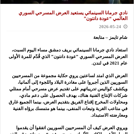
نادي جرمانا السينمائي يستعيد العرض المسرحي السوري
العالمي “عودة ‏دانتون” ‏
2026-05-24
شام تايمز – متابعة
استعاد نادي جرمانا السينمائي بريف دمشق مساء اليوم السبت،
العرض ‏المسرحي السوري ‌‏”عودة دانتون” الذي قُدّم للمرة الأولى
عام 2021 في ‏لندن.‏
العرض الذي امتد لساعتين يروي حكاية مجموعة من المسرحيين
‌‏السوريين الذين أجبروا على مغادرة البلاد واللجوء إلى ألمانيا،
ويكشف ‏كواليس ‏تدريباتهم على تقديم عرض مسرحي أمام ممثلي
شركات الإنتاج ‏الفنية هناك، ‏بهدف الحصول على دعم مادي،
ومحاولات المخرج إقناع ‏الفريق بتقديم العرض، بينما الجميع غارق
في متاعب الغربة وتبعات ‏المنفى، بينما هو متمسك برؤاه الفنية
ومعارضته الاستبداد.‏
ويروي العرض كيف أن المسرحيين السوريين اتفقوا أن يقدموا