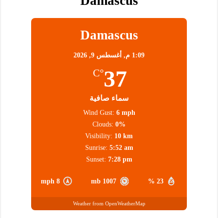
Damascus
Damascus
1:09 م,
أغسطس 9, 2026
37
°C
سماء صافية
Wind Gust:
6 mph
Clouds:
0%
Visibility:
10 km
Sunrise:
5:52 am
Sunset:
7:28 pm
8 mph
1007 mb
23 %
Weather from OpenWeatherMap