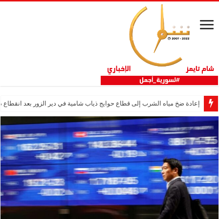
إعادة ضخ مياه الشرب إلى قطاع حوايج ذياب شامية في دير الزور بعد انقطاع دام 12 عا