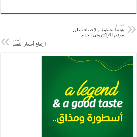
h
m
le
h
ri
wi
ac
o
ar
ai
gr
at
nt
tt
eb
p
e
l
a
s
er
oo
y
السابق
هيئة التخطيط والإحصاء تطلق
m
A
k
Li
موقعها الإلكتروني الجديد
التالي
p
n
ارتفاع أسعار النفط
p
k