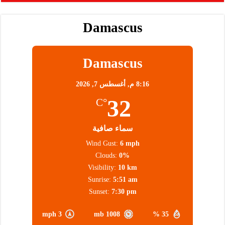
Damascus
Damascus
8:16 م,
أغسطس 7, 2026
32
°C
سماء صافية
Wind Gust:
6 mph
Clouds:
0%
Visibility:
10 km
Sunrise:
5:51 am
Sunset:
7:30 pm
3 mph
1008 mb
35 %