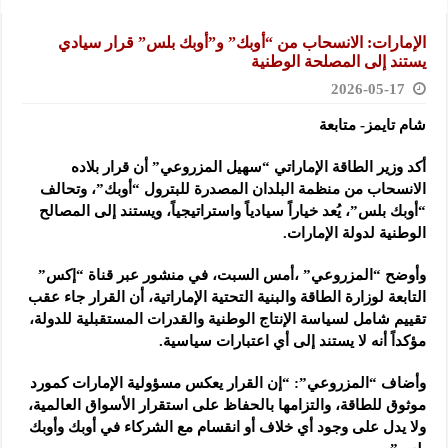
الإمارات: الانسحاب من “أوبك” و”أوبك بلس” قرار سيادي
يستند إلى المصلحة الوطنية
2026-05-17
شام تايمز- متابعة
أكد وزير الطاقة الإماراتي “سهيل المزروعي” أن قرار بلاده
الانسحاب من منظمة البلدان المصدرة للبترول “أوبك”، وتحالف
“أوبك بلس”، يُعد خياراً سيادياً واستراتيجياً، ويستند إلى المصالح
الوطنية لدولة الإمارات.
وأوضح “المزروعي” ،أمس السبت، في منشور عبر قناة “إكس”
التابعة لوزارة الطاقة والبنية التحتية الإماراتية، أن القرار جاء عقب
تقييم شامل لسياسة الإنتاج الوطنية والقدرات المستقبلية للدولة،
مؤكداً أنه لا يستند إلى أي اعتبارات سياسية.
وأضاف “المزروعي”: “إن القرار يعكس مسؤولية الإمارات كمورد
موثوق للطاقة، والتزامها بالحفاظ على استقرار الأسواق العالمية،
ولا يدل على وجود أي خلاف أو انقسام مع الشركاء في أوبك وأوبك