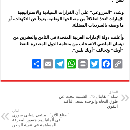
بلس”.
وشدد “المزروعي” على أن القرارات السيادية والاستراتيجية
للإمارات تُتخذ انطلاقاً من مصالحها الوطنية، بعيداً عن التكهنات، أو
ما وصفه بالسرديات المضللة.
وأعلنت دولة الإمارات العربية المتحدة في الثامن والعشرين من
نيسان الماضي الانسحاب من منظمة الدول المصدرة للنفط
“أوبك” وتحالف “أوبك بلس”.
S
E
Te
W
P
T
F
C
h
m
le
h
ri
wi
ac
o
ar
ai
gr
at
nt
tt
eb
p
e
l
a
s
er
oo
y
السابق
سلة “الفاينال 6”.. الشبيبة يبحث عن
m
A
k
Li
طوق النجاة والوحدة ‏يسعى لتأكيد
التفوق
p
n
التالي
‏”صناع الأثر”.. ملتقى شبابي سوري
p
k
في ألمانيا يمد جسور المعرفة
للمساهمة في تنمية ‏الوطن