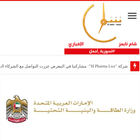
شركة “SI Pharma Lux”: مشاركتنا في المعرض عززت التواصل مع الشركاء المحليين والدوليين