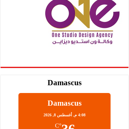
Damascus
Damascus
4:08 م,
أغسطس 8, 2026
36
°C