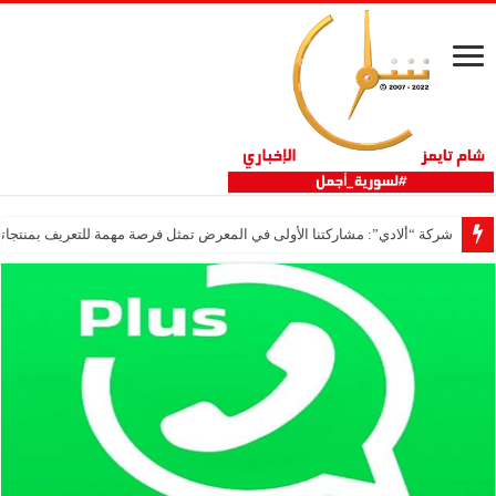
شركة “ألادي”: مشاركتنا الأولى في المعرض تمثل فرصة مهمة للتعريف بمنتجاتنا