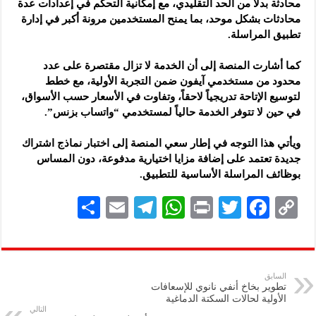
محادثة بدلاً من الحد التقليدي، مع إمكانية التحكم في إعدادات عدة
محادثات بشكل موحد، بما يمنح المستخدمين مرونة أكبر في إدارة
تطبيق المراسلة.
كما أشارت المنصة إلى أن الخدمة لا تزال مقتصرة على عدد
محدود من مستخدمي آيفون ضمن التجربة الأولية، مع خطط
لتوسيع الإتاحة تدريجياً لاحقاً، وتفاوت في الأسعار حسب الأسواق،
في حين لا تتوفر الخدمة حالياً لمستخدمي “واتساب بزنس”.
ويأتي هذا التوجه في إطار سعي المنصة إلى اختبار نماذج اشتراك
جديدة تعتمد على إضافة مزايا اختيارية مدفوعة، دون المساس
بوظائف المراسلة الأساسية للتطبيق.
S
E
Te
W
P
T
F
C
h
m
le
h
ri
wi
ac
o
ar
ai
gr
at
nt
tt
eb
p
e
l
a
s
er
oo
y
السابق
تطوير بخاخ أنفي نانوي للإسعافات
m
A
k
Li
الأولية لحالات السكتة الدماغية
التالي