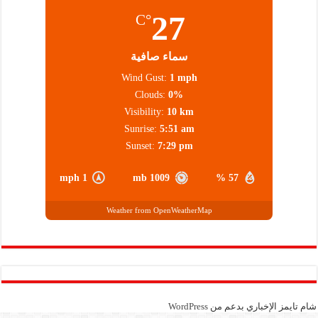
27
°C
سماء صافية
Wind Gust:
1 mph
Clouds:
0%
Visibility:
10 km
Sunrise:
5:51 am
Sunset:
7:29 pm
1 mph
1009 mb
57 %
Weather from OpenWeatherMap
شام تايمز الإخباري بدعم من
WordPress