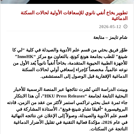
تطوير بخاخ أنفي نانوي للإسعافات الأولية لحالات السكتة
الدماغية
2026-05-12
شام تايمز – متابعة
طوّر فريق بحثي من قسم علم الأدوية والصيدلة في كلية “لي كا
شينغ” للطب بجامعة هونغ كونغ، بالتعاون مع مركز “InnoHK”
للأجهزة الطبية الحيوية المتقدمة، بخاخاً أنفياً نانوياً يُعد الأول من
نوعه عالمياً، مخصصاً كإجراء إسعافي أولي لحالات السكتة
الدماغية الإقفارية قبل الوصول إلى المستشفى.
وبينت الدراسة التي نُشرت نتائجها عبر المنصة الرسمية للأخبار
البحثية التابعة لجامعة “HKU Press Releases”، أن هذا الابتكار
جاء ثمرة عمل بحثي تراكمي استمر لأكثر من عقد من الزمن، قادته
البروفيسورة “أفيڤا تشاو شينغ-فونغ”، الأستاذة المشاركة في
قسم علم الأدوية والصيدلة، وصولاً إلى الإعلان عن نتائجه النهائية
في عام 2026، مؤكدةً فعالية التقنية في تقليل الأضرار الدماغية
الناتجة عن السكتات.