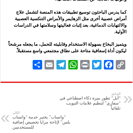
كما يدرس الباحثون توسيع تطبيقات هذه المنصة لتشمل علاج
أمراض عصبية أخرى مثل الزهايمر والأمراض التنكسية العصبية
والالتهابات الدماغية، بعد إثبات فعاليتها وسلامتها في الدراسات
الأولية.
ويتميز البخاخ بسهولة الاستخدام وقابليته للحمل، ما يجعله مرشحاً
ليكون أداة إسعافية متاحة على نطاق مجتمعي واسع مستقبلاً.
S
E
Te
W
P
T
F
C
h
m
le
h
ri
wi
ac
o
ar
ai
gr
at
nt
tt
eb
p
e
l
a
s
er
oo
y
السابق
“آبل” تطور ميزة ذكاء اصطناعي في
m
A
k
Li
“سفاري” لتنظيم علامات التبويب
تلقائياً
p
n
التالي
“واتساب” يختبر خدمة “واتساب
p
k
بلس” لإتاحة مزايا تخصيص إضافية
للمستخدمين