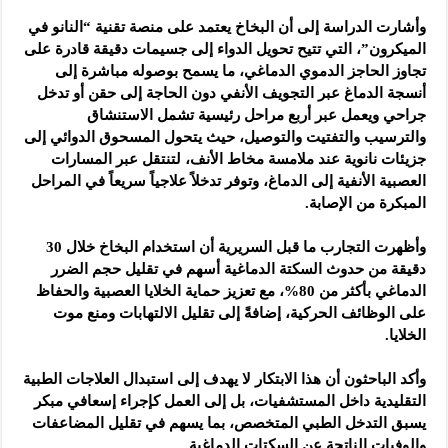
وأشارت الدراسة إلى أن البخاخ يعتمد على منصة تقنية “النانو في
الميكرون”، التي تتيح تحويل الدواء إلى جسيمات دقيقة قادرة على
تجاوز الحاجز الدموي الدماغي، ما يسمح بوصوله مباشرة إلى
أنسجة الدماغ عبر التجويف الأنفي دون الحاجة إلى حقن أو تدخل
جراحي ويعمل عبر أربع مراحل رئيسية تشمل الاستنشاق
والترسيب والتفتيت والتوصيل، حيث يتحول المسحوق الدوائي إلى
جزيئات نانوية عند ملامسة مخاط الأنف، لتنتقل عبر المسارات
العصبية الأنفية إلى الدماغ، وتوفر تدخلاً علاجياً سريعاً في المراحل
المبكرة من الإصابة.
وأظهرت التجارب ما قبل السريرية أن استخدام البخاخ خلال 30
دقيقة من حدوث السكتة الدماغية أسهم في تقليل حجم الضرر
الدماغي بأكثر من 80%، مع تعزيز حماية الخلايا العصبية والحفاظ
على الوظائف الحركية، إضافةً إلى تقليل الالتهابات ومنع موت
الخلايا.
وأكد الباحثون أن هذا الابتكار لا يهدف إلى استبدال العلاجات الطبية
التقليدية داخل المستشفيات، بل إلى العمل كإجراء إسعافي مبكر
يسبق التدخل الطبي المتخصص، بما يسهم في تقليل المضاعفات
والوفيات الناتجة عن السكتات الدماغية.