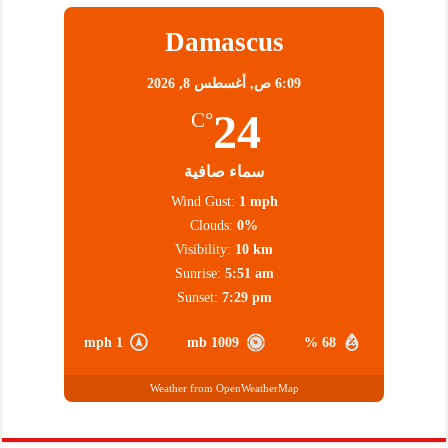
Damascus
6:09 ص,
أغسطس 8, 2026
24
°C
سماء صافية
Wind Gust:
1 mph
Clouds:
0%
Visibility:
10 km
Sunrise:
5:51 am
Sunset:
7:29 pm
1 mph
1009 mb
68 %
Weather from OpenWeatherMap