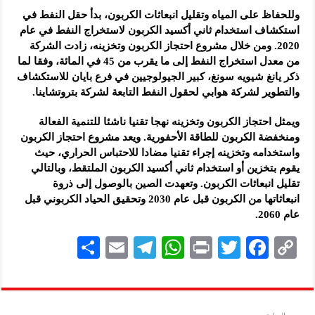
وللحفاظ على المياه وتقليل انبعاثات الكربون، بدأ حقل النفط في
استكشاف استخدام ثاني أكسيد الكربون لاستخراج النفط في عام
2020. ومن خلال مشروع احتجاز الكربون وتخزينه، زادت الشركة
من معدل استخراج النفط إلى ما يقرب من 45 في المائة، وفقا لما
ذكر يانغ شيويه سونغ، كبير الجيولوجيين في فرع بايان للاستكشاف
والتطوير لشركة هوابي لحقول النفط التابعة لشركة بتروتشاينا.
ويمثل احتجاز الكربون وتخزينه نهجا تقنيا ناشئا للتنمية الفعالة
ومنخفضة الكربون للطاقة الأحفورية. ويعد مشروع احتجاز الكربون
واستخدامه وتخزينه إجراء تقنيا مضادا للاحتباس الحراري، حيث
يقوم بتخزين أو استخدام ثاني أكسيد الكربون الملتقط، وبالتالي
تقليل انبعاثات الكربون. وتعهدت الصين بالوصول إلى ذروة
انبعاثاتها من الكربون قبل عام 2030 وتحقيق الحياد الكربوني قبل
عام 2060.
S
E
Te
W
P
T
F
C
h
m
le
h
ri
wi
ac
o
ar
ai
gr
at
nt
tt
eb
p
e
l
a
s
er
oo
y