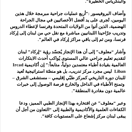
والبنكرياس الخطيرة”.
وأضاف البروفيسور :”أربع عمليات جراحية مبرمجة خلال هذين
اليومين، تُجرى على يد أفضل الأخصائيين في مجال الجراحة
الهضمية، الذين أتوا من الولايات المتحدة وفرنسا لإعطاء الدروس
وتدريب جرّاحينا اللبنانيين مباشرة مع نقل حي من لبنان إلى إركاد
فرنسا، ومن ثم إلى باقي مراكز إركاد في العالم”.
وأشار “معلوف” إلى أن هذا الإنجاز يُجسّد رؤية “إركاد” لبنان
لتقديم تعليم جراحي عالي المستوى يُواكب أحدث الابتكارات
العالمية بقيادة أطباء معتمدين دولياً، متابعاً:” إن أكاديمية Ircad
Liban ليس مجرد مركز تدريب، بل هو منصّة استراتيجية تُعيد
للبنان دوره التاريخي كمركز طبّي إقليمي – مستشفى الشرق –
وتمنح الأطباء في الداخل والخارج فرصة الوصول إلى خبرات
عالمية دون مغادرة المنطقة”.
وعبر “معلوف” عن افتخاره بهذا الإنجاز الطبي المميز، ودعا
الكفاءات العلمية والأكاديمية والطبية إلى “التعاون من أجل أن
يبقى لبنان مركز إشعاع على المستويات كافة”.