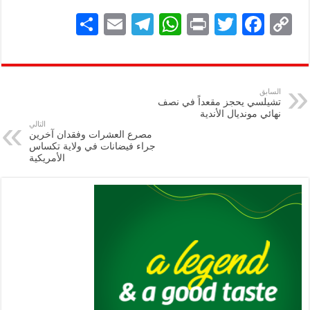
S
E
Te
W
P
T
F
C
h
m
le
h
ri
wi
ac
o
ar
ai
gr
at
nt
tt
eb
p
e
l
a
s
er
oo
y
السابق
تشيلسي يحجز مقعداً في نصف
m
A
k
Li
نهائي مونديال الأندية
التالي
p
n
مصرع العشرات وفقدان آخرين
جراء فيضانات في ولاية تكساس
p
k
الأمريكية