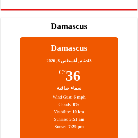
Damascus
Damascus
4:43 م,
أغسطس 8, 2026
36
°C
سماء صافية
Wind Gust:
6 mph
Clouds:
0%
Visibility:
10 km
Sunrise:
5:51 am
Sunset:
7:29 pm