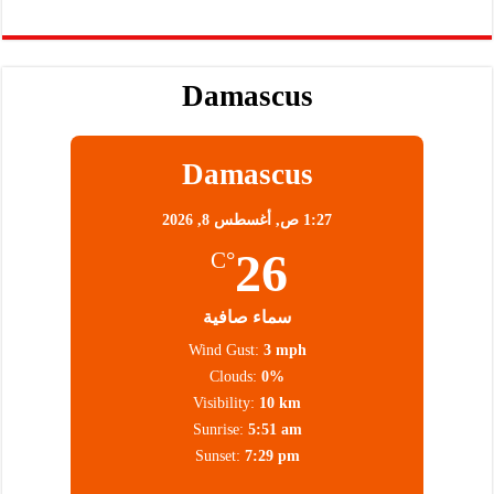
Damascus
Damascus
1:27 ص,
أغسطس 8, 2026
26
°C
سماء صافية
Wind Gust:
3 mph
Clouds:
0%
Visibility:
10 km
Sunrise:
5:51 am
Sunset:
7:29 pm