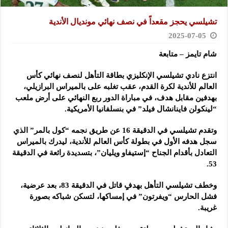
تشيلسي يحجز مقعداً في نصف نهائي مونديال الأندية
2025-07-05
شام تايمز – متابعة
انتزع نادي تشيلسي الإنكليزي بطاقة التأهل لنصف نهائي كأس
العالم للأندية لكرة القدم،
عقب تغلبه على بالميراس البرازيلي،
بهدفين مقابل هدف، في مباراة الدور ربع النهائي على أرض ملعب
“لينكولن فاينانشال فيلد” في بنسلفانيا الأمريكية.
وتقدم تشيلسي في الدقيقة 16 عن طريق نجمه “كول بالمر” الذي
سجل هدفه الأول في بطولة كأس العالم للأندية، ليدرك بالميراس
التعادل بأقدام الجناح “إستيفاو ويليان”، بتسديدة رائعة في الدقيقة
53.
وخطف تشيلسي التأهل بهدفٍ قاتل في الدقيقة 83، بعد عرضية،
فشل الحارس “ويفرتون” في إمساكها، لتسكن شباكه بصورة
غريبة.