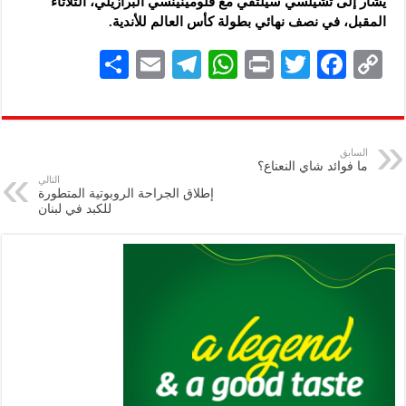
يشار إلى تشيلسي سيلتقي مع فلومينينسي البرازيلي، الثلاثاء
المقبل، في نصف نهائي بطولة كأس العالم للأندية.
S
E
Te
W
P
T
F
C
h
m
le
h
ri
wi
ac
o
ar
ai
gr
at
nt
tt
eb
p
e
l
a
s
er
oo
y
السابق
ما فوائد شاي النعناع؟
m
A
k
Li
التالي
إطلاق الجراحة الروبوتية المتطورة
p
n
للكبد في لبنان
p
k