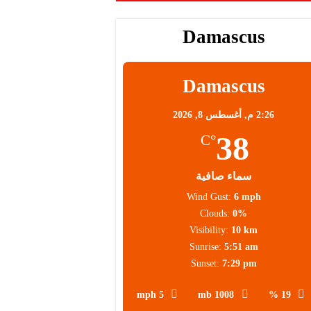
Damascus
Damascus
2:26 م,
أغسطس 8, 2026
38
°C
سماء صافية
Wind Gust:
6 mph
Clouds:
0%
Visibility:
10 km
Sunrise:
5:51 am
Sunset:
7:29 pm
5 mph
1008 mb
19 %