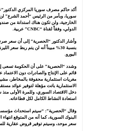
أكد حاكم مصرف سوريا المركزي الدكتور”عب
سوريا، وبأمر من الرئيس “أحمد الشرع” لن ت
الخارجية، ولن تكون هناك استدانة من صندوق
الدولي، وفقاً لقناة “CNBC” عربية.
وأشار الدكتور “الحصرية” إلى أن سعر صر
بنسبة 30% مبيناً أنه لن يتم ربط سعر اللي
اليورو.
وشدد “الحصرية” على أن الحكومة تسعى إل
قائم على الإنتاج والصادرات دون الاعتماد ع
مغريات استثمارية محفوفة بالمخاطر، مشيراً
الاستثمارية باتت مؤهلة لتوفير عوائد مستق
دخل الاقتصاد السوري، وللمرة الأولى منذ 
استعادة النشاط الكامل لكل قطاعاته.
وقال “الحصرية”: “سيتم استحداث مؤسسة 
البنوك السورية، كما أنه من المتوقع انتها
سعر موحد، وسيتم توفير قروض عقارية للس