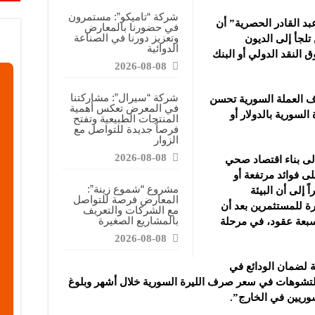
شركة “تاميكو”: مستمرون
د القادر الحصرية” أن
في حضورنا بالمعارض
وتعزيز دورنا في الصناعة
لجأ إلى الديون
الدوائية
 النقد الدولي أو البنك
2026-08-08
شركة “سيرال”: مشاركتنا
ف العملة السورية تحسن
في المعرض تعكس أهمية
رة السورية بالدولار أو
المنتجات الطبيعية وتفتح
فرصاً جديدة للتواصل مع
الزوار
2026-08-08
ى بناء اقتصاد صحي
لى فوائد مرتفعة أو
مشروع “شموع زينة”:
 إلى أن البيئة
المعارض فرصة للتواصل
رة للمستثمرين بعد أن
مع الشركات والتعريف
بالمشاريع الصغيرة
سبعة عقود، في مرحلة
2026-08-08
لضمان الودائع في
ء التشوهات في سعر صرف الليرة السورية خلال أشهر وبلوغ
وريين في الخارج”.