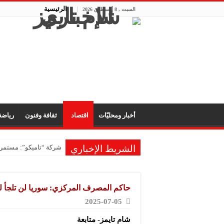
الرئيسية
السبت , 8 أغسطس 2026
أخبار ومحليّات
اقتصاد
ثقافة وفنون
رياض
الشريط الإخباري
شركة “تاميكو”: مستمرون
حاكم المصرف المركزي: سوريا لن تلجأ لل
2025-07-05
شام تايمز- متابعة