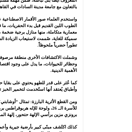
المعروف أيضاً بتل نباشة، ضمن مهمة مشترك
بالتعاون مع جامعة مدينة السادات في القاه
واستخدم العلماء صور الأقمار الاصطناعية عا
الطوب اللبن القديم قبل بدء الحفريات، ما 
معمارية متكاملة، منها منازل برجية ضخمة
سميكة للغاية، صُممت لاستيعاب الزيادة ا
تطوراً حضرياً ملحوظاً.
وشملت الاكتشافات الأخرى منطقة مرصوفة
وحظائر للحيوانات، ما يدل على وجود اقتص
الأهمية الدينية.
كما عُثر على قدر للطهو يحتوي على بقايا
وأطباق يُعتقد أنها استُخدمت لتخمير الخب
ومن القطع الأثرية البارزة: تمثال “أوشابتي
للأسرة الــ 26، ولوحة للإله هربوق
برونزي مزين برأسي الإلهة حتحور، إلهة ال
كذلك اكتُشف مبنًى كبير بأرضية جيرية وأع