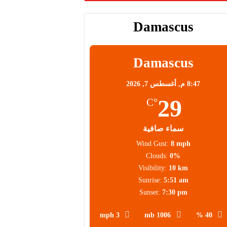
Damascus
Damascus
8:47 م,
أغسطس 7, 2026
29
°C
سماء صافية
Wind Gust:
8 mph
Clouds:
0%
Visibility:
10 km
Sunrise:
5:51 am
Sunset:
7:30 pm
3 mph
1006 mb
40 %