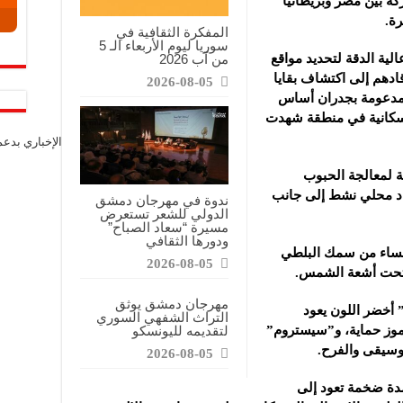
ة بين مصر وبريطانيا
رة.
المفكرة الثقافية في
سوريا ليوم الأربعاء الـ 5
من آب 2026
لية الدقة لتحديد مواقع
قادهم إلى اكتشاف بقايا
2026-08-05
 مدعومة بجدران أساس
لسكانية في منطقة شهدت
الإخباري بدع
 لمعالجة الحبوب
اد محلي نشط إلى جانب
ندوة في مهرجان دمشق
الدولي للشعر تستعرض
مسيرة “سعاد الصباح”
ودورها الثقافي
 حساء من سمك البلطي
2026-08-05
ز تحت أشعة الشمس.
مهرجان دمشق يوثق
” أخضر اللون يعود
التراث الشفهي السوري
راطس برموز حماية، و”سيستروم”
لتقديمه لليونسكو
موسيقى والفرح.
2026-08-05
مدة ضخمة تعود إلى