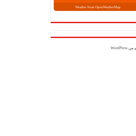
Weather from OpenWeatherMap
م من
WordPress