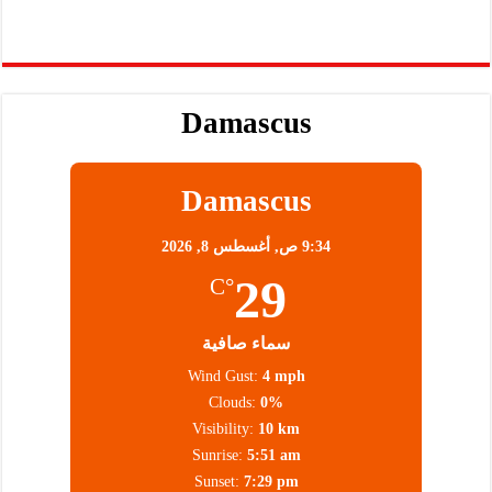
Damascus
Damascus
9:34 ص,
أغسطس 8, 2026
29
°C
سماء صافية
Wind Gust:
4 mph
Clouds:
0%
Visibility:
10 km
Sunrise:
5:51 am
Sunset:
7:29 pm