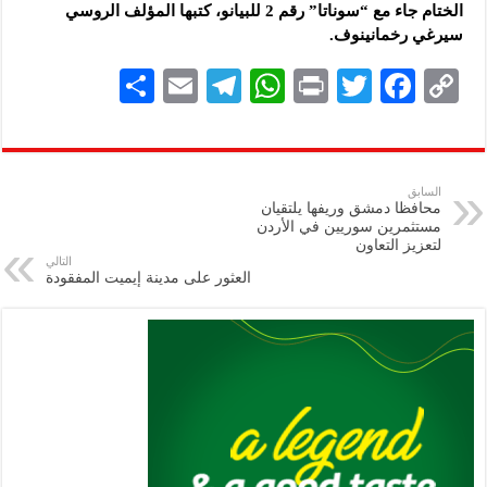
الختام جاء مع “سوناتا” رقم 2 للبيانو، كتبها المؤلف الروسي
سيرغي رخمانينوف.
S
E
Te
W
P
T
F
C
h
m
le
h
ri
wi
ac
o
ar
ai
gr
at
nt
tt
eb
p
e
l
a
s
er
oo
y
السابق
محافظا دمشق وريفها يلتقيان
m
A
k
Li
مستثمرين سوريين في الأردن
لتعزيز التعاون
p
n
التالي
العثور على مدينة إيميت المفقودة
p
k