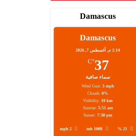
Damascus
Damascus
2:14 م,
أغسطس 7, 2026
37
°C
سماء صافية
Wind Gust:
3 mph
Clouds:
0%
Visibility:
10 km
Sunrise:
5:51 am
Sunset:
7:30 pm
2 mph
1008 mb
21 %