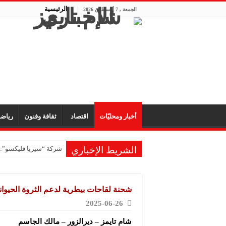
الرئيسية
الجمعة , 7 أغسطس 2026
أخبار ومحليّات
اقتصاد
ثقافة وفنون
رياض
الشريط الإخباري
شركة “سيريا فليكسو”: 
شركة “كلين ماكس”: نطر
مؤسسة كنف لرعاية الأي
شحنة لقاحات بيطرية لدعم الثروة الحيواني
شركة “ميرو بلاستيك”: 
2025-06-26
“سول ميديا”.. شريك إع
شام تايمز – ديرالزور – مالك الجاسم