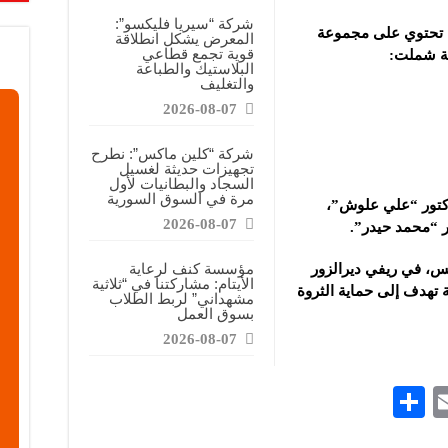
ة المتجددة: المعارض منصة لنشر المعرفة ومواكبة أحدث تطورات قطاع الطاقة
شركة “سيريا فليكسو”:
ة تحتوي على مجموعة
المعرض يشكل انطلاقة
اعة يطلع على منتجات وتقنيات الشركات المشاركة في “ثلاثية مشهداني الصناعية 2026” بدمشق
قوية تجمع قطاعي
عة شملت:
البلاستيك والطباعة
ات البلاستيكية: المعارض الصناعية منصة للتواصل وتعزيز حضور المنتجات العربية
والتغليف
2026-08-07
شركة “كلين ماكس”: نطرح
تجهيزات حديثة لغسيل
السجاد والبطانيات لأول
مرة في السوق السورية
دكتور “علي علوش”،
2026-08-07
ور “محمد حيدر”.
مؤسسة كنف لرعاية
يس، في ريفي ديرالزور
الأيتام: مشاركتنا في “ثلاثية
هدف إلى حماية الثروة
مشهداني” لربط الطلاب
بسوق العمل
2026-08-07
S
E
h
m