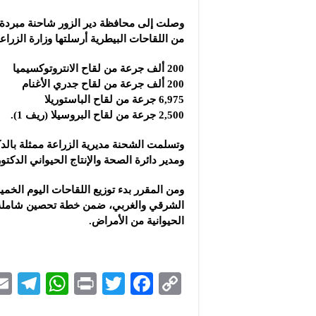
الجمعية السورية للطاق
وصلت إلى محافظة دير الزور شاحنة مبرد
نائب وزير الاقتصاد والصن
من اللقاحات البيطرية أرسلتها وزارة الزرا
الشركة المتخصصة للصناع
200 ألف جرعة من لقاح الانتروتوكسيميا
200 ألف جرعة من لقاح جدري الأغنام
6,975 جرعة من لقاح الباستوريلا
2,500 جرعة من لقاح البروسيلا (ريف 1).
وتسلمت الشحنة مديرية الزراعة ممثلة بال
ومدير دائرة الصحة والإنتاج الحيواني الدكت
ومن المقرر بدء توزيع اللقاحات اليوم الخم
الشرقي والغربي، ضمن خطة تحصين شاملة ت
الحيوانية من الأمراض.
Te
W
P
T
F
C
le
h
ri
wi
ac
o