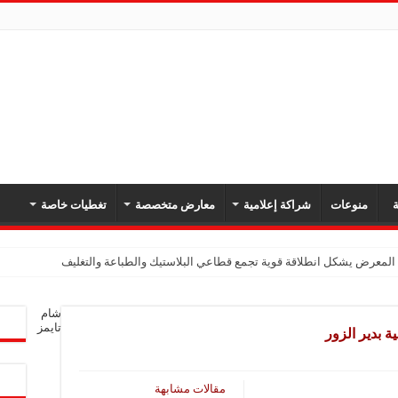
ة
منوعات
شراكة إعلامية
معارض متخصصة
تغطيات خاصة
المعرض يشكل انطلاقة قوية تجمع قطاعي البلاستيك والطباعة والتغليف
ح تجهيزات حديثة لغسيل السجاد والبطانيات لأول مرة في السوق السورية
شام
تام: مشاركتنا في “ثلاثية مشهداني” لربط الطلاب بسوق العمل
تايمز
ة بدير الزور
نسعى لترسيخ حضورنا في السوق السورية وتقديم حلول متكاملة لصناعة البلاستيك
لامي لتسليط الضوء على الشركات المشاركة
مقالات مشابهة