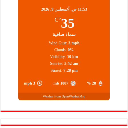
11:53 ص,
أغسطس 9, 2026
35
°C
سماء صافية
Wind Gust:
3 mph
Clouds:
0%
Visibility:
10 km
Sunrise:
5:52 am
Sunset:
7:28 pm
3 mph
1007 mb
28 %
Weather from OpenWeatherMap