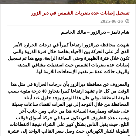
تسجيل إصابات عدة بضربات الشمس في دير الزور
2025-06-26
شام تايمز – ديرالزور – مالك الجاسم
شهدت محافظة ديرالزور ارتفاعاً كبيراً في درجات الحرارة الأمر
الذي أثر على الحركة بين الأحياء بخاصة خلال فترة الذروة والتي
تكون خلال فترة الظهيرة وحتى الساعة الرابعة، ومع هذا تم تسجيل
إصابات عدة بضربات الشمس حيث استقبلت مشافي المدينة
والريف حالات عدة تم تقديم الإسعافات اللازمة لها.
والمعروف عن محافظة ديرالزور بأن درجات الحرارة في مثل هذا
الوقت من كل عام تشهد ارتفاعا كبيرا يتجاوز 40 درجة مئوية بسبب
طبيعة المنطقة، وفي ظل هذا الوضع يوجد حلول عند أبناء
المحافظة من خلال التوجه إلى نهر الفرات لقضاء ساعات جميلة
على ضفافه وممارسة السباحة هذا من جانب ومن جانب آخر
وبسبب هذه الظروف التي تكون سببا في حركة أسواق قوالب
الثلج، حيث يقبل الناس بشكلٍ كبير على الشراء نتيجة الانقطاعات
الطويلة للتيار الكهربائي حيث وصل سعر القالب الواحد إلى عشرة