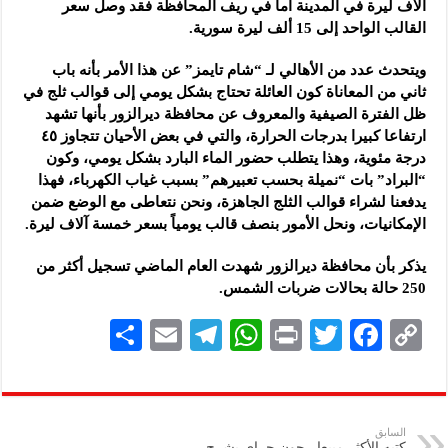
آلاف ليرة في المدينة أما في ريف المحافظة فقد وصل سعر
القالب الواحد إلى 15 ألف ليرة سورية.
ويتحدث عدد من الأهالي لـ “شام تايمز” عن هذا الأمر بأنه باب
ثاني من المعاناة كون العائلة تحتاج بشكل يومي إلى قوالب ثلج في
ظل الفترة الصيفية والمعروف عن محافظة ديرالزور بأنها تشهد
ارتفاعا كبيرا بدرجات الحرارة، والتي في بعض الأحيان تتجاوز ٤٥
درجة مئوية، وهذا يتطلب حضور الماء البارد بشكل يومي، وكون
“البراد” بات “نميلة بحسب تعبيرهم” بسبب غياب الكهرباء، فهذا
يدفعنا لشراء قوالب الثلج الجاهزة، ونحن نتعاطى مع الوضع ضمن
الإمكانيات، ونحل الأمور بنصف قالب يومياً بسعر خمسة آلاف ليرة.
يذكر بأن محافظة ديرالزور شهدت العام الماضي تسجيل أكثر من
250 حالة بحالات ضربات الشمس.
S
E
Te
W
P
T
F
C
h
m
le
h
ri
wi
ac
o
ar
ai
gr
at
nt
tt
eb
p
e
l
a
s
er
oo
y
السابق
كتبه الأكثر مبيعا.. جون جراي يشرح