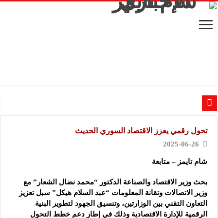
نائب وزير الاقتصاد والصناعة يطلع على منتجات وتقنيات الشركات المشاركة في “ثلاثية مشهدان
تحول رقمي يعزز الاقتصاد السوري الحديث
الشركة المتخصصة للصناعات البلاستيكية: المعارض الصناعية منصة للتواصل وتعزيز ح
2025-06-26
الشركة العربية لصناعة البلاستيك: المعارض المتخصصة فرصة لتعزيز التعاون ورفد 
شام تايمز – متابعة
شركة “KMP” للصناعات البلاستيكية: المعارض تفتح آفاق التعاون والتعريف بجودة المنتج السوري
شركة “فيرتيكس ماكينا”: مشاركتنا الأولى في معرض مشهداني تعكس ثقتنا بمستقبل
بحث وزير الاقتصاد والصناعة الدكتور “محمد نضال الشعار” مع
وزير الاتصالات وتقانة المعلومات “عبد السلام هيكل”
سبل تعزيز
شركة “سوريا بلاست”: المعارض التخصصية تبرز إمكانيات الصناعة المحلية وتدعم مرح
التعاون التقني بين الوزارتين، وتنسيق الجهود لتطوير البنية
شركة “كاربوباتش”: المعرض منصة لتعزيز الشراكات ودعم الصناعات البلاستيكية ال
الرقمية للإدارة الاقتصادية وذلك في إطار دعم خطط التحول