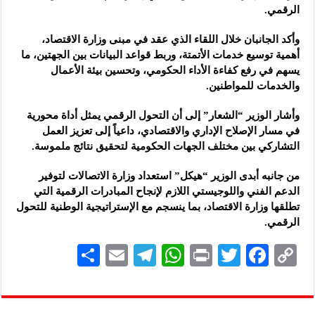
الرقمي.
شركة “جالكسي أوتوميشن”: المعارض المتخصصة تساهم في دعم الصناعة السورية و
وأكد الجانبان خلال اللقاء الذي عقد في مبنى وزارة الاقتصاد،
أهمية توسيع خدمات الأتمتة، وربط قواعد البيانات بين الجهتين، ما
يسهم في رفع كفاءة الأداء الحكومي، وتحسين بيئة الأعمال
والخدمات للمواطنين.
وأشار الوزير “الشعار” إلى أن التحول الرقمي يمثل أداة محورية
في مسار الإصلاح الإداري والاقتصادي، داعياً إلى تعزيز العمل
التشاركي بين مختلف الجهات الحكومية لتحقيق نتائج ملموسة.
من جانبه أبدى الوزير “هيكل” استعداد وزارة الاتصالات لتوفير
الدعم الفني واللوجيستي اللازم لإنجاح المبادرات الرقمية التي
تطلقها وزارة الاقتصاد، بما ينسجم مع الإستراتيجية الوطنية للتحول
الرقمي.
S
E
Te
W
P
T
F
C
h
m
le
h
ri
wi
ac
o
ar
ai
gr
at
nt
tt
eb
p