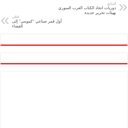
e
l
a
s
er
oo
y
السابق
دوريات اتحاد الكتاب العرب السوري
m
A
k
Li
بهيئات تحرير جديدة
التالي
p
n
أول قمر صناعي “كمومي” إلى
الفضاء
p
k
Damascus
Damascus
7:32 ص,
أغسطس 7, 2026
24
°C