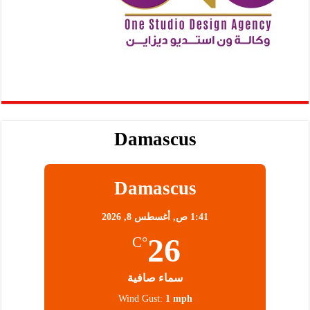
Damascus
Damascus
1:41 ص,
أغسطس 8, 2026
26
°C
سماء صافية
Wind Gust:
1 mph