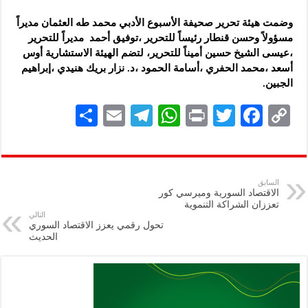
وضمت هيئة تحرير صحيفة الأسبوع الأدبي محمد طه العثمان مديراً
مسؤولاً وحسن قنطار رئيساً للتحرير ،توفيق أحمد مديراً للتحرير
،عيسى الشيخ حسين أميناً للتحرير، لتضم الهيئة الاستشارية أوس
أسعد ،محمد الحفري ،أسامة الحمود ،د. نزار بريك هنيدي ،إبراهيم
الجبين.
S
E
Te
W
P
T
F
C
h
m
le
h
ri
wi
ac
o
ar
ai
gr
at
nt
tt
eb
p
e
l
a
s
er
oo
y
السابق
الاقتصاد السورية وميرسي كور
m
A
k
Li
تعززان الشراكة التنموية
التالي
p
n
تحول رقمي يعزز الاقتصاد السوري
الحديث
p
k