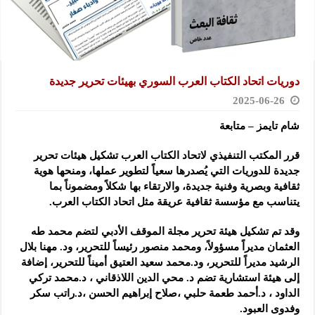
دوريات اتحاد الكتاب العرب السوري بهيئات تحرير جديدة
2025-06-26
شام تايمز – متابعة
قرر المكتب التنفيذي لاتحاد الكتاب العرب تشكيل هيئات تحرير
جديدة للدوريات التي يُصدرها سعياً لتطوير عملها، ومنحها هوية
ثقافية وبصرية وفنية جديدة، والارتقاء بها شكلاً ومضموناً بما
يتناسب مع مؤسسة ثقافية عريقة مثل اتحاد الكتاب العرب.
وقد تم تشكيل هيئة تحرير مجلة الموقف الأدبي لتضم محمد طه
العثمان مديراً مسؤولاً، ومحمد منصور رئيساً للتحرير، ود. مهنا بلال
الرشيد مديراً للتحرير، ود.محمد سعيد العتيق أميناً للتحرير، إضافة
إلى هيئة استشارية تضم د. محي الدين اللاذقاني ، د.محمد تركي
الداود ، د.أحمد طعمة حلبي ،صلاح إبراهيم الحسن ،د.راتب سكر
وفدوى العبود.