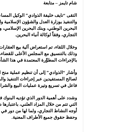
شركة “سوريا بلاست”: ال
شام تايمز – متابعة
شركة “كاربوباتش”: الم
التقى “نايف خليفة الذوادي” الوكيل المسا
شركة “جالكسي أوتوميش
والتنفيذ بوزارة العدل والشؤون الإسلامية و
البحرين الوطني، وبنك البحرين الإسلامي،
التجاري، وفقاً لوكالة أنباء البحرين.
وخلال اللقاء، تم استعراض آلية بيع العقارات
وذلك بالتنسيق مع المجلس الأعلى للقضاء،
بالإجراءات المطوَّرة المعتمدة في هذا الشأ
وأشار “الذوادي” إلى أن تنظيم عملية منح ا
لصالح المستفيدين عبر إجراءات التنفيذ وا
فاعل في تسريع وتيرة عمليات البيع والشراء 
وشدد على أهمية الدور الذي تؤديه البنوك في
التي تتم من خلال المزاد العلني، باعتبارها د
أوجه النشاط التجاري، ولما لها من دور في ض
وحفظ حقوق جميع الأطراف المعنية.