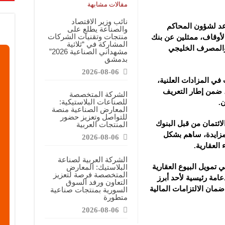
معارض التخصصية تبرز إمكانيات الصناعة المحلية وتدعم مرحلة إعادة الإعمار
مقالات مشابهة
عرض منصة لتعزيز الشراكات ودعم الصناعات البلاستيكية السورية
نائب وزير الاقتصاد
عد لشؤون المحاكم
والصناعة يطلع على
ن”: المعارض المتخصصة تساهم في دعم الصناعة السورية وتعزيز حضور المنتجات ال
منتجات وتقنيات الشركات
الأوقاف، ممثلين عن بنك
المشاركة في “ثلاثية
 والمصرف الخليجي
مشهداني الصناعية 2026”
بدمشق
2026-08-06
 في المزادات العلنية،
 ضمن إطار التعريف
الشركة المتخصصة
للصناعات البلاستيكية:
ن.
المعارض الصناعية منصة
للتواصل وتعزيز حضور
لائتمان من قبل البنوك
المنتجات العربية
لمزايدة، ساهم بشكل
2026-08-06
العقارية.
الشركة العربية لصناعة
 تمويل البيوع العقارية
البلاستيك: المعارض
المتخصصة فرصة لتعزيز
عامة رئيسية لأحد أبرز
التعاون ورفد السوق
مان الالتزامات المالية
السورية بمنتجات صناعية
متطورة
2026-08-06