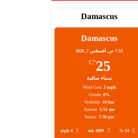
Damascus
محلية
Damascus
7:55 ص,
أغسطس 7, 2026
25
°C
سماء صافية
Wind Gust:
5 mph
Clouds:
0%
Visibility:
10 km
Sunrise:
5:51 am
Sunset:
7:30 pm
4 mph
1009 mb
54 %