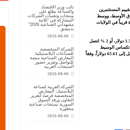
نائب وزير الاقتصاد
2 % اليوم، مع تقييم المستثمرين
والصناعة يطلع على
منتجات وتقنيات الشركات
رق الأوسط، ووسط
المشاركة في “ثلاثية
ريباً في الولايات
مشهداني الصناعية 2026”
بدمشق
2026-08-06
وارتفعت العقود الآجلة لخام برنت بمقدار 1.31 دولار، أو 2 % لتصل
م غرب تكساس الوسيط
الشركة المتخصصة
للصناعات البلاستيكية:
الأمريكي بمقدار 1.24 دولار، أو 1.9 % ، ليصل إلى 65.61 دولاراً، وفقاً
المعارض الصناعية منصة
للتواصل وتعزيز حضور
المنتجات العربية
2026-08-06
الشركة العربية لصناعة
البلاستيك: المعارض
المتخصصة فرصة لتعزيز
التعاون ورفد السوق
السورية بمنتجات صناعية
متطورة
2026-08-06