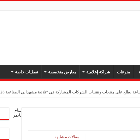
ة
منوعات
شراكة إعلامية
معارض متخصصة
تغطيات خاصة
اعة يطلع على منتجات وتقنيات الشركات المشاركة في “ثلاثية مشهداني الصناعية 2026” بدمشق
شام
تايمز
مقالات مشابهة