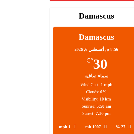
Damascus
Damascus
8:56 م,
أغسطس 6, 2026
30
°C
سماء صافية
Wind Gust:
1 mph
Clouds:
0%
Visibility:
10 km
Sunrise:
5:50 am
Sunset:
7:30 pm
1 mph
1007 mb
27 %