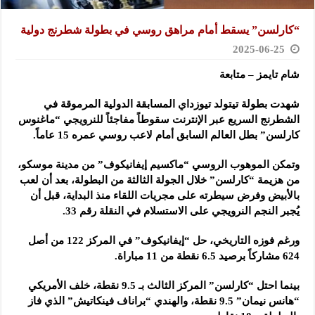
“كارلسن” يسقط أمام مراهق روسي في بطولة شطرنج دولية
2025-06-25
شام تايمز – متابعة
شهدت بطولة تيتولد تيوزداي المسابقة الدولية المرموقة في
الشطرنج السريع عبر الإنترنت سقوطاً مفاجئاً للنرويجي “ماغنوس
كارلسن” بطل العالم السابق أمام لاعب روسي عمره 15 عاماً.
وتمكن الموهوب الروسي “ماكسيم إيفانيكوف” من مدينة موسكو،
من هزيمة “كارلسن” خلال الجولة الثالثة من البطولة، بعد أن لعب
بالأبيض وفرض سيطرته على مجريات اللقاء منذ البداية، قبل أن
يُجبر النجم النرويجي على الاستسلام في النقلة رقم 33.
ورغم فوزه التاريخي، حل “إيفانيكوف” في المركز 122 من أصل
624 مشاركاً برصيد 6.5 نقطة من 11 مباراة.
بينما احتل “كارلسن” المركز الثالث بـ 9.5 نقطة، خلف الأمريكي
“هانس نيمان” 9.5 نقطة، والهندي “براناف فينكاتيش” الذي فاز