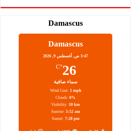
Damascus
Damascus
3:47 ص,
أغسطس 9, 2026
26
°C
سماء صافية
Wind Gust:
1 mph
Clouds:
0%
Visibility:
10 km
Sunrise:
5:52 am
Sunset:
7:28 pm