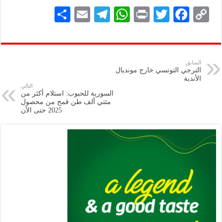
S
E
Te
W
P
T
F
C
h
m
le
h
ri
wi
ac
o
ar
ai
gr
at
nt
tt
eb
p
e
l
a
s
er
oo
y
السابق
الترجي التونسي خارج مونديال
m
A
k
Li
الأندية
التالي
p
n
السورية للحبوب: استلام أكثر من
مئتي ألف طن قمح من محصول
p
k
2025 حتى الآن