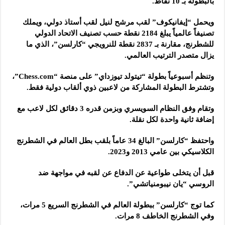
بالبطولة بـ 10 نقاط.
ويحمل “إيفانيكوف” لقب مرشح لنيل لقب أستاذ دولي، ويملك
تصنيفاً عالمياً يبلغ 2184 نقطة حسب تصنيف الاتحاد الدولي
للشطرنج، مقارنة بـ 2837 نقطة للنرويجي “كارلسن”، الذي ما
يزال متصدر الترتيب العالمي.
وتنظم أسبوعياً بطولة “تيتولد تيوزداي” على منصة “Chess.com”،
وتشترط البطولة المشاركة من لاعبين ذوي ألقاب دولية فقط.
وتقام وفق النظام السويسري وبزمن قدره 3 دقائق لكل لاعب مع
إضافة ثانية واحدة لكل نقلة.
واحتفظ “كارلسن” البالغ 34 عاماً بلقب بطل العالم في الشطرنج
الكلاسيكي بين عامي 2013 و2023.
قبل أن يتخلى طواعية عن الدفاع عن لقبه في مواجهة ضد
الروسي “يان نيبومنياتشي”.
كما توج “كارلسن” ببطولة العالم في الشطرنج السريع 5 مرات،
وفي الشطرنج الخاطف 8 مرات.