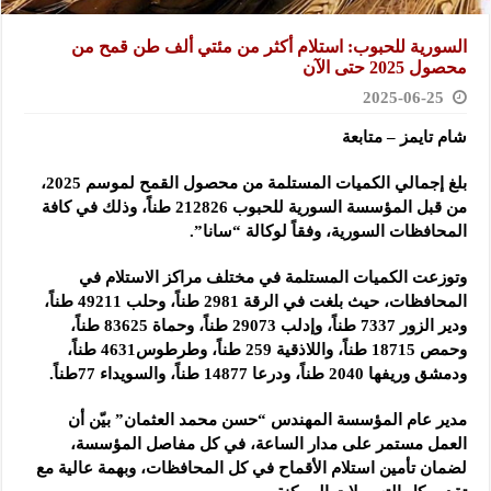
السورية للحبوب: استلام أكثر من مئتي ألف طن قمح من
محصول 2025 حتى الآن
2025-06-25
شام تايمز – متابعة
بلغ إجمالي الكميات المستلمة من محصول القمح لموسم 2025،
من قبل المؤسسة السورية للحبوب 212826 طناً، وذلك في كافة
المحافظات السورية، وفقاً لوكالة “سانا”.
وتوزعت الكميات المستلمة في مختلف مراكز الاستلام في
المحافظات، حيث بلغت في الرقة 2981 طناً، وحلب 49211 طناً،
ودير الزور 7337 طناً، وإدلب 29073 طناً، وحماة 83625 طناً،
وحمص 18715 طناً، واللاذقية 259 طناً، وطرطوس4631 طناً،
ودمشق وريفها 2040 طناً، ودرعا 14877 طناً، والسويداء 77طناً.
مدير عام المؤسسة المهندس “حسن محمد العثمان” بيّن أن
العمل مستمر على مدار الساعة، في كل مفاصل المؤسسة،
لضمان تأمين استلام الأقماح في كل المحافظات، وبهمة عالية مع