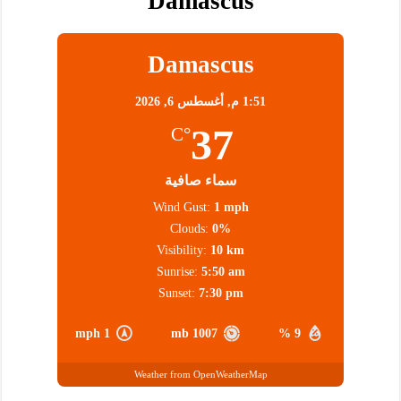
Damascus
Damascus
1:51 م,
أغسطس 6, 2026
37
°C
سماء صافية
Wind Gust:
1 mph
Clouds:
0%
Visibility:
10 km
Sunrise:
5:50 am
Sunset:
7:30 pm
1 mph
1007 mb
9 %
Weather from OpenWeatherMap