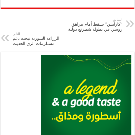
ar
ai
gr
at
nt
tt
eb
p
e
l
a
s
er
oo
y
السابق
“كارلسن” يسقط أمام مراهق
m
A
k
Li
روسي في بطولة شطرنج دولية
التالي
p
n
الزراعة السورية تبحث دعم
مستلزمات الري الحديث
p
k