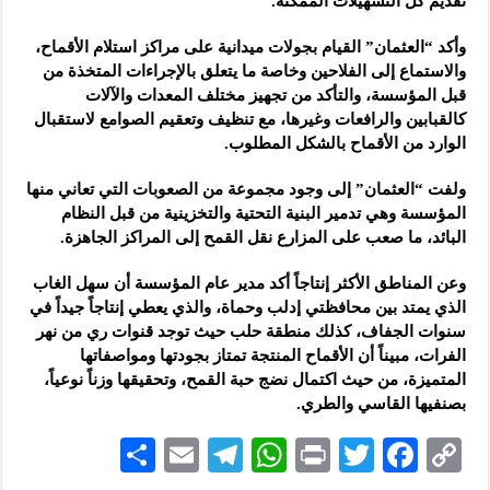
تقديم كل التسهيلات الممكنة.
وأكد “العثمان” القيام بجولات ميدانية على مراكز استلام الأقماح،
والاستماع إلى الفلاحين وخاصة ما يتعلق بالإجراءات المتخذة من
قبل المؤسسة، والتأكد من تجهيز مختلف المعدات والآلات
كالقبابين والرافعات وغيرها، مع تنظيف وتعقيم الصوامع لاستقبال
الوارد من الأقماح بالشكل المطلوب.
ولفت “العثمان” إلى وجود مجموعة من الصعوبات التي تعاني منها
المؤسسة وهي تدمير البنية التحتية والتخزينية من قبل النظام
البائد، ما صعب على المزارع نقل القمح إلى المراكز الجاهزة.
وعن المناطق الأكثر إنتاجاً أكد مدير عام المؤسسة أن سهل الغاب
الذي يمتد بين محافظتي إدلب وحماة، والذي يعطي إنتاجاً جيداً في
سنوات الجفاف، كذلك منطقة حلب حيث توجد قنوات ري من نهر
الفرات، مبيناً أن الأقماح المنتجة تمتاز بجودتها ومواصفاتها
المتميزة، من حيث اكتمال نضج حبة القمح، وتحقيقها وزناً نوعياً،
بصنفيها القاسي والطري.
S
E
Te
W
P
T
F
C
h
m
le
h
ri
wi
ac
o