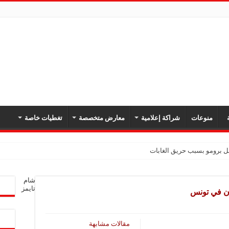
ة
منوعات
شراكة إعلامية
معارض متخصصة
تغطيات خاصة
بل برومو بسبب حريق الغابات
شام
تايمز
يون في تونس
مقالات مشابهة