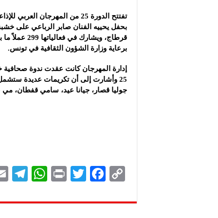
تفتتح الدورة 25 من المهرجان العرب
بحفل يحييه الفنان صابر الرباعي على خشب
قرطاج، ويشارك في فع
برعاية وزارة الشؤون الثقافية في تونس.
إدارة المهرجان كانت عقدت ندوة صحافية خا
25 وأشارت إلى أن تكريمات عديدة ستشمل ع
جوليا قصار، جيانا عيد، سامي قفطان، مي ع
Te
W
P
T
F
C
le
h
ri
wi
ac
o
gr
at
nt
tt
eb
p