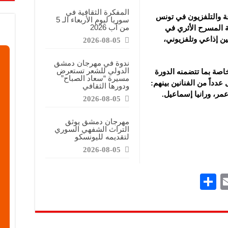
المفكرة الثقافية في
ي للإذاعة والتلفزيون في تونس
سوريا ليوم الأربعاء الـ 5
من آب 2026
ة المسرح الأثري في
الياتها 299 عملاً ما بين إذاعي وتلفزيوني،
2026-08-05
ندوة في مهرجان دمشق
الدولي للشعر تستعرض
صة بما تتضمنه الدورة
مسيرة “سعاد الصباح”
دداً من الفنانين بينهم:
ودورها الثقافي
مر، ورانيا إسماعيل.
2026-08-05
مهرجان دمشق يوثق
التراث الشفهي السوري
لتقديمه لليونسكو
2026-08-05
S
E
h
m
ar
ai