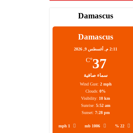
Damascus
Damascus
2:11 م,
أغسطس 9, 2026
37
°C
سماء صافية
Wind Gust:
2 mph
Clouds:
0%
Visibility:
10 km
Sunrise:
5:52 am
Sunset:
7:28 pm
1 mph
1006 mb
22 %