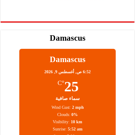
Damascus
Damascus
6:52 ص,
أغسطس 9, 2026
25
°C
سماء صافية
Wind Gust:
2 mph
Clouds:
0%
Visibility:
10 km
Sunrise:
5:52 am