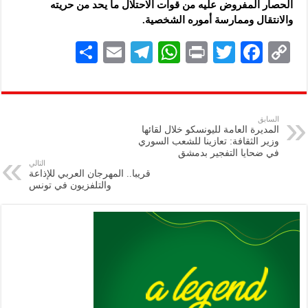
الحصار المفروض عليه من قوات الاحتلال ما يحد من حريته
والانتقال وممارسة أموره الشخصية.
S
E
Te
W
P
T
F
C
h
m
le
h
ri
wi
ac
o
ar
ai
gr
at
nt
tt
eb
p
e
l
a
s
er
oo
y
السابق
المديرة العامة لليونسكو خلال لقائها
m
A
k
Li
وزير الثقافة: تعازينا للشعب السوري
في ضحايا التفجير بدمشق
p
n
التالي
قريبا.. المهرجان العربي للإذاعة
p
k
والتلفزيون في تونس