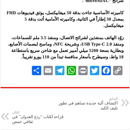
شرائح “microSDXC”.
كاميرته الأساسية جاءت بدقة 50 ميغابيكسل، يوثق فيديوهات FHD
بمعدل 30 إطاراً في الثانية، وكاميرته الأمامية أتت بدقة 5
ميغابيكسل.
زوّد الهاتف بمنفذين لشرائح الاتصال، ومنفذ 3.5 ملم للسماعات،
ومنفذ USB Type-C 2.0، وشريحة NFC، وماسح لبصمات الأصابع،
وبطارية بسعة 5200 ميلي أمبير تعمل مع شاحن سريع باستطاعة
18 واط، وسيطرح بأسعار منافسة تبدأ من 110 يورو تقريباً.
S
E
Te
W
P
T
F
C
h
m
le
h
ri
wi
ac
o
ar
ai
gr
at
nt
tt
eb
p
e
l
a
s
er
oo
y
السابق
اكتشاف آلية جديدة تساهم في تطور
m
A
k
Li
تليف الكبد
التالي
p
n
قراءة لكتاب “ردع العدوان” في
ثقافي حمص
p
k