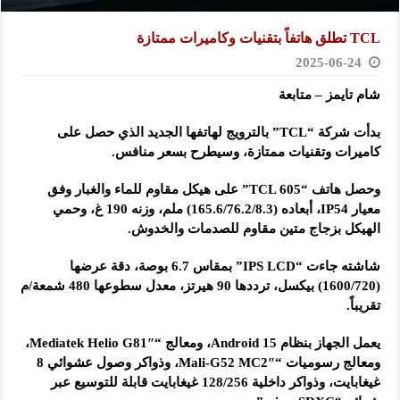
TCL تطلق هاتفاً بتقنيات وكاميرات ممتازة
2025-06-24
شام تايمز – متابعة
بدأت شركة “TCL” بالترويج لهاتفها الجديد الذي حصل على
كاميرات وتقنيات ممتازة، وسيطرح بسعر منافس.
وحصل هاتف “TCL 605” على هيكل مقاوم للماء والغبار وفق
معيار IP54، أبعاده (165.6/76.2/8.3) ملم، وزنه 190 غ، وحمي
الهيكل بزجاج متين مقاوم للصدمات والخدوش.
شاشته جاءت “IPS LCD” بمقاس 6.7 بوصة، دقة عرضها
(1600/720) بيكسل، ترددها 90 هيرتز، معدل سطوعها 480 شمعة/م
تقريباً.
يعمل الجهاز بنظام Android 15، ومعالج “Mediatek Helio G81″،
ومعالج رسوميات “Mali-G52 MC2″، وذواكر وصول عشوائي 8
غيغابايت، وذواكر داخلية 128/256 غيغابايت قابلة للتوسيع عبر