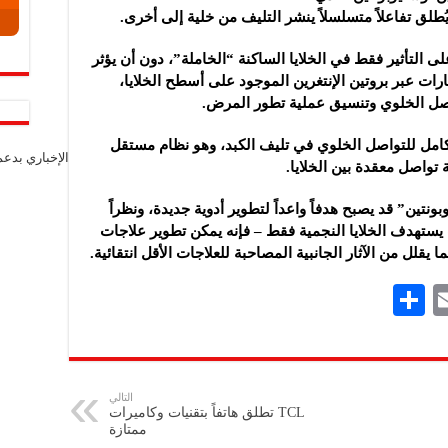
ُطلق تفاعلاً متسلسلاً ينشر التليف من خلية إلى أخرى.
ى التأثير فقط في الخلايا الساكنة “الخاملة”، دون أن يؤثر
رات عبر بروتين الإنتغرين الموجود على أسطح الخلايا،
تواصل الخلوي وتنسيق عملية تطور المرض.
بالكامل للتواصل الخلوي في تليف الكبد، وهو نظام مستقل
الإخباري بدع
تواصل معقدة بين الخلايا.
اء أن مسار “FGF18 – أوستيوبونتين” قد يصبح هدفاً واعداً لتطوير أدوية جديدة، ونظراً
ة – حيث يستهدف الخلايا النجمية فقط – فإنه يمكن تطوير علاجات
 يقلل من الآثار الجانبية المصاحبة للعلاجات الأقل انتقائية.
S
E
h
m
ar
ai
e
l
التالي
TCL تطلق هاتفاً بتقنيات وكاميرات
ممتازة