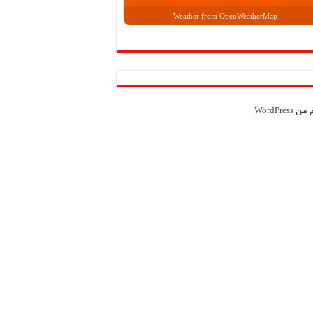
Weather from OpenWeatherMap
م من
WordPress