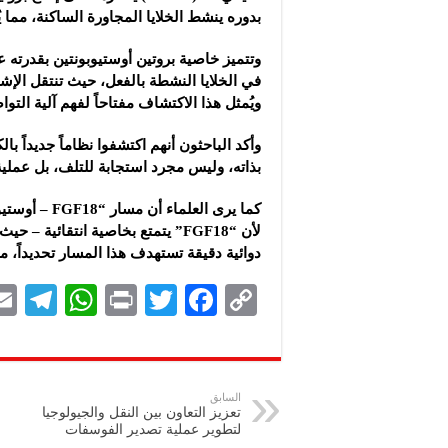
بدوره ينشط الخلايا المجاورة الساكنة، مما ي
وتتميز خاصية بروتين أوستيوبونتين بقدرته عل
في الخلايا النشطة بالفعل، حيث تنتقل الإشا
ويُمثل هذا الاكتشاف مفتاحاً لفهم آلية ال
وأكد الباحثون أنهم اكتشفوا نظاماً جديداً 
بذاته، وليس مجرد استجابة للتلف، بل عملية 
كما يرى العلم
لأن “FGF18” يتمتع بخاصية انتقائي
دوائية دقيقة تستهدف هذا المسار تحديداً، مما
Te
W
P
T
F
C
le
h
ri
wi
ac
o
gr
at
nt
tt
eb
p
a
s
er
oo
y
السابق
تعزيز التعاون بين النقل والجيولوجيا
m
A
k
Li
لتطوير عملية تصدير الفوسفات