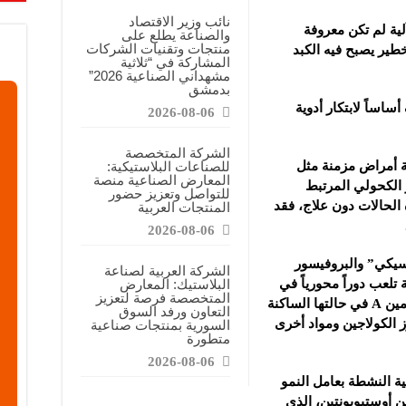
معارض التخصصية تبرز إمكانيات الصناعة المحلية وتدعم مرحلة إعادة الإعمار
نائب وزير الاقتصاد
ية لم تكن معروفة
والصناعة يطلع على
عرض منصة لتعزيز الشراكات ودعم الصناعات البلاستيكية السورية
منتجات وتقنيات الشركات
طير يصبح فيه الكبد
المشاركة في “ثلاثية
ن”: المعارض المتخصصة تساهم في دعم الصناعة السورية وتعزيز حضور المنتجات ال
مشهداني الصناعية 2026”
بدمشق
ساساً لابتكار أدوية
2026-08-06
الشركة المتخصصة
يجة أمراض مزمنة مثل
للصناعات البلاستيكية:
المعارض الصناعية منصة
ر الكحولي المرتبط
للتواصل وتعزيز حضور
 الحالات دون علاج، فقد
المنتجات العربية
2026-08-06
سيكي” والبروفيسور
الشركة العربية لصناعة
ة تلعب دوراً محورياً في
البلاستيك: المعارض
المتخصصة فرصة لتعزيز
عملية التليف، هذه الخلايا – التي تُخزن فيتامين A في حالتها الساكنة
التعاون ورفد السوق
ز الكولاجين ومواد أخرى
السورية بمنتجات صناعية
متطورة
2026-08-06
ية النشطة بعامل النمو
اج بروتين أوستيوبونتين، الذي