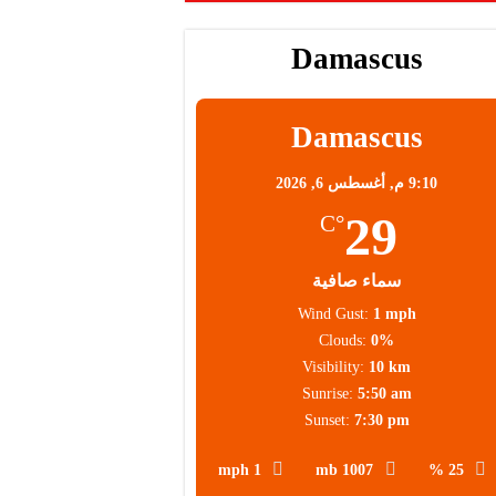
Damascus
محلية
Damascus
9:10 م,
أغسطس 6, 2026
29
°C
سماء صافية
Wind Gust:
1 mph
Clouds:
0%
Visibility:
10 km
Sunrise:
5:50 am
Sunset:
7:30 pm
1 mph
1007 mb
25 %