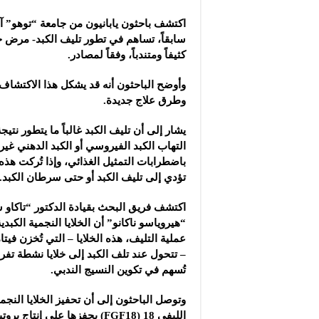
شركة “سوريا بلاست”: ال
اكتشف باحثون يابانيون من جامعة “توهو” آل
شركة “كاربوباتش”: الم
سابقاً، تساهم في تطور تليف الكبد- مرض خ
شركة “جالكسي أوتوميش
كثيفاً ومتندباً، وفقاً لمصادر.
وأوضح الباحثون أنه قد يشكل هذا الاكتشاف أ
وطرق علاج جديدة.
يشار إلى أن تليف الكبد غالباً ما يتطور نت
التهاب الكبد الفيروسي أو الكبد الدهني غي
باضطرابات التمثيل الغذائي، وإذا تُركت هذه
تؤدي إلى تليف الكبد أو حتى سرطان الكبد.
اكتشف فريق البحث بقيادة الدكتور “تاكاو 
“هيروياسو ناكانو” أن الخلايا النجمية الكبدي
– تتحول عند تلف الكبد إلى خلايا نشطة تفر
تُسهم في تكوين النسيج الندبي.
وتوصل الباحثون إلى أن تحفيز الخلايا النجم
الليفي 18 (FGF18) يحفزها على إنت