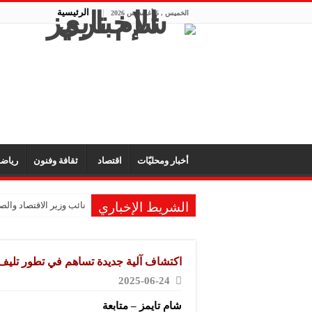
الرئيسية
الخميس , 6 أغسطس 2026
أخبار ومحليّات
اقتصاد
ثقافة وفنون
رياض
الشريط الإخباري
نائب وزير الاقتصاد والصن
الشركة المتخصصة للصناع
الشركة العربية لصناعة
اكتشاف آلية جديدة تساهم في تطور تليف 
شركة “KMP” للصناعات البلاستيكية: المعارض تفتح آفاق التعاون والتعريف بجودة المنتج السوري
2025-06-24
شركة “فيرتيكس ماكينا”
شام تايمز – متابعة