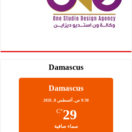
Damascus
Damascus
9:30 ص,
أغسطس 8, 2026
29
°C
سماء صافية