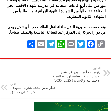
الزراعية والبيطرية فقد بلغ عدد الطلبة المتقدمين 60 طالباً وطالبة
موزعين على أربع قاعات امتحانية في مدرسة شهداء الأقصى بحي
الصناعة 22 طالباً من الشهادة الثانوية الزراعية، و38 طالباً من
الشهادة الثانوية البيطرية.
وقد خصصت مديرية النقل حافلة لنقل الطلاب مجاناً وبشكل يومي
من دوار الحركة إلى المركز عند الساعة التاسعة والنصف صباحاً.
S
E
Te
W
P
T
F
C
h
m
le
h
ri
wi
ac
o
ar
ai
gr
at
nt
tt
eb
p
e
l
a
s
er
oo
y
السابق
رئيس مجلس الوزراء يدشن
m
A
k
Li
الاستراتيجية الوطنية لوزارة التنمية
الاجتماعية والأسرة ( 2025- 2030)
p
n
التالي
قطر تدين بشدة هجوما استهدف
p
k
كنيسة في دمشق