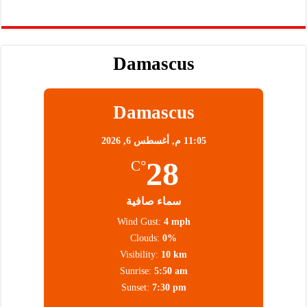
Damascus
Damascus
11:05 م,
أغسطس 6, 2026
28
°C
سماء صافية
Wind Gust:
4 mph
Clouds:
0%
Visibility:
10 km
Sunrise:
5:50 am
Sunset:
7:30 pm