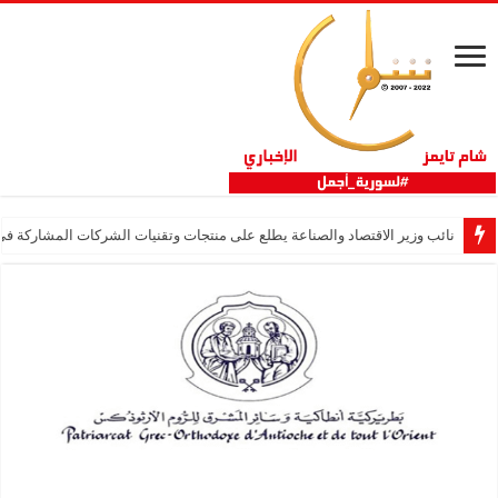
نائب وزير الاقتصاد والصناعة يطلع على منتجات وتقنيات الشركات المشاركة في “ثلاثية 