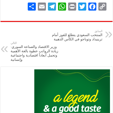
S
E
Te
W
P
T
F
C
h
m
le
h
ri
wi
ac
o
ar
ai
gr
at
nt
tt
eb
p
e
l
a
s
er
oo
y
السابق
المنتخب السعودي يتطلع للفوز أمام
m
A
k
Li
ترينيداد وتوباجو في الكأس الذهبية
التالي
p
n
وزير الاقتصاد والصناعة السوري:
زيادة الرواتب خطوة بالغة الأهمية
p
k
وتحمل أبعاداً اقتصادية واجتماعية
وإنسانية