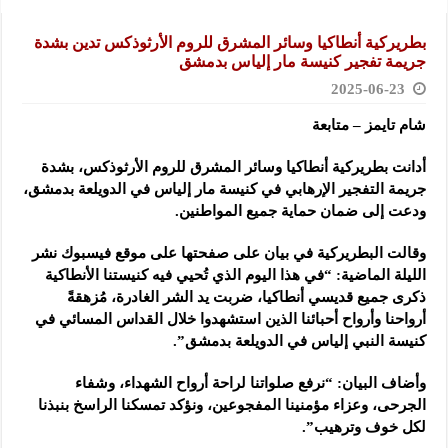
بطريركية أنطاكيا وسائر المشرق للروم الأرثوذكس تدين بشدة
جريمة تفجير كنيسة مار إلياس بدمشق
2025-06-23
شام تايمز – متابعة
أدانت بطريركية أنطاكيا وسائر المشرق للروم الأرثوذكس، بشدة
جريمة التفجير الإرهابي في كنيسة مار إلياس في الدويلعة
بدمشق،
ودعت إلى ضمان حماية جميع المواطنين.
وقالت البطريركية في بيان على صفحتها على موقع فيسبوك نشر
الليلة الماضية: “في هذا اليوم الذي تُحيي فيه كنيستنا الأنطاكية
ذكرى جميع قديسي أنطاكيا، ضربت يد الشر الغادرة، مُزهقةً
أرواحنا وأرواح أحبائنا الذين استشهدوا خلال القداس المسائي في
كنيسة النبي إلياس في الدويلعة بدمشق”.
وأضاف البيان: “نرفع صلواتنا لراحة أرواح الشهداء، وشفاء
الجرحى، وعزاء مؤمنينا المفجوعين، ونؤكد تمسكنا الراسخ بنبذنا
لكل خوف وترهيب”.