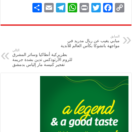
S
E
Te
W
P
T
F
C
h
m
le
h
ri
wi
ac
o
ar
ai
gr
at
nt
tt
eb
p
e
l
a
s
er
oo
y
السابق
مبابي يغيب عن ريال مدريد في
m
A
k
Li
مواجهة باتشوكا بكأس العالم للأندية
التالي
p
n
بطريركية أنطاكيا وسائر المشرق
للروم الأرثوذكس تدين بشدة جريمة
p
k
تفجير كنيسة مار إلياس بدمشق