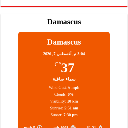
Damascus
Damascus
3:04 م,
أغسطس 7, 2026
37
°C
سماء صافية
Wind Gust:
6 mph
Clouds:
0%
Visibility:
10 km
Sunrise:
5:51 am
Sunset:
7:30 pm
5 mph
1008 mb
21 %