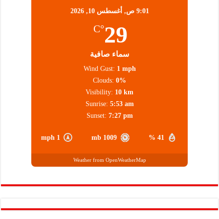
9:01 ص,
أغسطس 10, 2026
29
°C
سماء صافية
Wind Gust:
1 mph
Clouds:
0%
Visibility:
10 km
Sunrise:
5:53 am
Sunset:
7:27 pm
1 mph
1009 mb
41 %
Weather from OpenWeatherMap