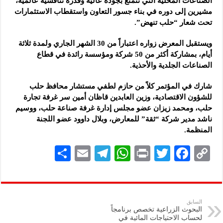
الصناعات المحلية التي تتمتع بجودة عالية وقدرة تنافسية عالمية،
مشيرين إلى دوره في بناء جسور التعاون واستقطاب الاستثمارات
تحت شعار “حلب تنهض”.
ويستقبل المعرض زواره اعتباراً من 30 الشهر الجاري ولمدة ثلاثة
أيام، بمشاركة أكثر من 50 شركة ومؤسسة رائدة في قطاع
الصناعات الجلدية والأحذية.
شارك في المؤتمر كلاً من حازم لطفي مستشار محافظ حلب
للشؤون الاقتصادية، وزين العابدين قاظان أمين سر غرفة تجارة
حلب، ومحمد زيزان عضو مجلس إدارة غرفة صناعة حلب، ووسيم
ناشد مدير شركة “ثقة” للمعارض، وبلال داوود عضو اللجنة
المنظمة.
S
E
Te
W
P
T
F
C
h
m
le
h
ri
wi
ac
o
ar
ai
gr
at
nt
tt
eb
p
e
l
a
s
er
oo
y
السابق
البحوث الزراعية تخصص برنامجاً
m
A
k
Li
لحساب الاحتياجات المائية في