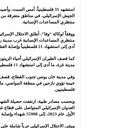
شركة “سوريا بلاست”: ال
استشهد 35 فلسطينياً، أمس السبت، وأ
شركة “كاربوباتش”: الم
الجيش الإسرائيلي
شركة “جالكسي أوتوميش
منتظري المساعدات الإنسانية.
ووفقاً لوكالة “وفا”، أطلق الاحتلال الإسر
منتظري المساعدات الإنسانية غرب مدينة ر
أدى إلى استشهاد 21 فلسطينياً وإصابة العشرات.
كما قصف الطيران الإسرائيلي أحياء الزيتون
مدينة غزة، ما أدى إلى استشهاد 11 فلسطينياً وإصابة آخرين.
وفي مدينة خان يونس جنوب القطاع، قصف ا
خيمة تؤوي نازحين في منطقة المواصي، ما 
فلسطينيين.
وبحسب مصادر طبية، ارتفعت حصيلة الشهدا
العدوان الإسرائيلي المتواصل على قطاع غز
الأول عام 2023، إلى 55908 شهداء وإصابة 131138 آخرين.
ويشن الاحتلال الإسرائيلي حرباً شاملة على