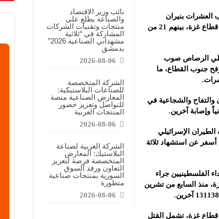
معارض التخصصية تبرز إمكانيات الصناعة المحلية وتدعم مرحلة إعادة الإعمار
نائب وزير الاقتصاد
صيب العشرات بنيران
والصناعة يطلع على
عرض منصة لتعزيز الشراكات ودعم الصناعات البلاستيكية السورية
منتجات وتقنيات الشركات
، في مناطق متفرقة من قطاع غزة، بينهم 21 من
المشاركة في “ثلاثية
ن”: المعارض المتخصصة تساهم في دعم الصناعة السورية وتعزيز حضور المنتجات ال
مشهداني الصناعية 2026”
بدمشق
ائيلي الرصاص صوب
2026-08-06
فح جنوب القطاع، ما
الشركة المتخصصة
للصناعات البلاستيكية:
المعارض الصناعية منصة
 والتفاح والشجاعية في
للتواصل وتعزيز حضور
المنتجات العربية
2026-08-06
لطيران الإسرائيلي
أسفر عن استشهاد ثلاثة
الشركة العربية لصناعة
البلاستيك: المعارض
المتخصصة فرصة لتعزيز
التعاون ورفد السوق
ء الفلسطينيين جراء
السورية بمنتجات صناعية
متطورة
ة، منذ السابع من تشرين
2026-08-06
 قطاع غزة، تشمل القتل