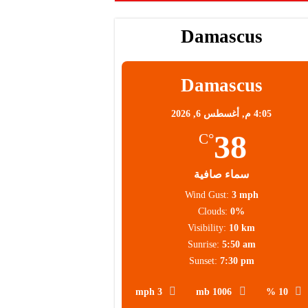
Damascus
محلية
Damascus
4:05 م,
أغسطس 6, 2026
38
°C
سماء صافية
Wind Gust:
3 mph
Clouds:
0%
Visibility:
10 km
Sunrise:
5:50 am
Sunset:
7:30 pm
3 mph
1006 mb
10 %