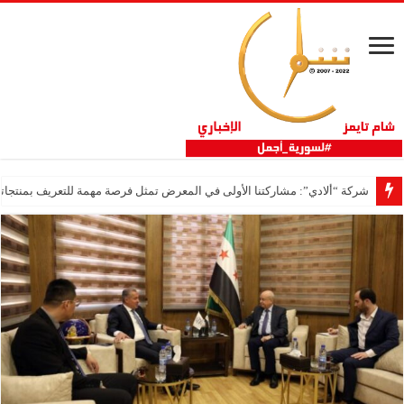
شركة “ألادي”: مشاركتنا الأولى في المعرض تمثل فرصة مهمة للتعريف بمنتجاتنا