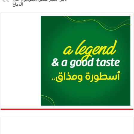
الدماغ
p
k