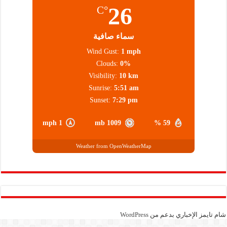
26
°C
سماء صافية
Wind Gust:
1 mph
Clouds:
0%
Visibility:
10 km
Sunrise:
5:51 am
Sunset:
7:29 pm
1 mph
1009 mb
59 %
Weather from OpenWeatherMap
شام تايمز الإخباري بدعم من
WordPress