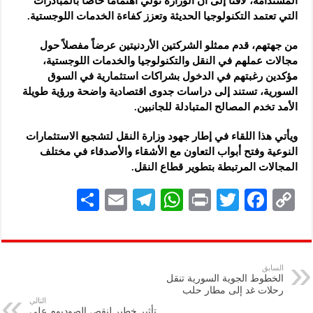
المستدامة، لافتاً إلى أن الوزارة تولي اهتماماً خاصاً بالمبادرات
التي تعتمد التكنولوجيا الحديثة وتعزز كفاءة الخدمات اللوجستية.
من جهتهم، قدم ممثلو الشركتين الأردنيتين عرضاً مفصلاً حول
مجالات عملهم في النقل والتكنولوجيا والخدمات اللوجستية،
مؤكدين رغبتهم في الدخول بشراكات استثمارية في السوق
السورية، تستند إلى دراسات جدوى اقتصادية واضحة ورؤية طويلة
الأمد تخدم المصالح المتبادلة للجانبين.
ويأتي هذا اللقاء في إطار جهود وزارة النقل لتشجيع الاستثمارات
النوعية وفتح أبواب التعاون مع الأشقاء والأصدقاء في مختلف
المجالات المرتبطة بتطوير قطاع النقل.
S
E
Te
W
P
T
F
C
h
m
le
h
ri
wi
ac
o
ar
ai
gr
at
nt
tt
eb
p
e
l
a
s
er
oo
y
السابق
الخطوط الجوية السورية تنقل
m
A
k
Li
رحلات غد إلى مطار حلب
التالي
p
n
تأثير خطير لنقص الصوديوم على