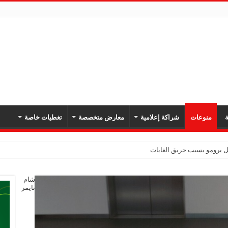
ة
منوعات
شراكة إعلامية
معارض متخصصة
تغطيات خاصة
بل برومو بسبب حريق الغابات
شام
تايمز