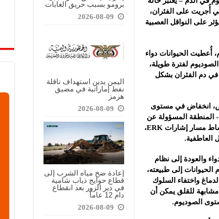
في الدم – يعتبر حالة
برومو بسبب حريق الغابات
تي أُجريت على الفئران،
2026-08-09
ثر على النواقل العصبية
 أُعطيت الحيوانات دواء
صوديوم لفترة طويلة،
في دم الفئران بشكل
اليمن يدين استهداف ناقلة
نفط إماراتية في مضيق
هرمز
رض، انخفاض في مستوى
2026-08-09
ة- المنطقة المسؤولة عن
معالجة الخوف والعواطف، وكذلك تعطل نشاط مسار إشارات ERK،
ل العاطفية.
واء والعودة إلى نظام
الحيوانات إلى طبيعته،
إعادة ضخ مياه الشرب إلى
قطاع حوايج ذياب شامية
لدماغ واختفاء السلوك
في دير الزور بعد انقطاع
ً مشابهة للقلق يمكن أن
دام 12 عاماً
وى الصوديوم.
2026-08-09