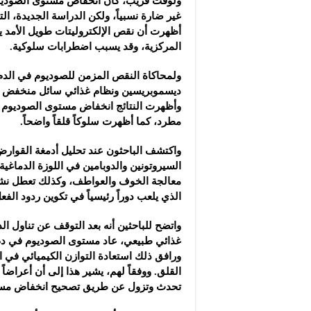
ولوقت قريب، كان انخفاض مستوى الصوديوم 
غير ضارة نسبياً، ولكن الدراسة الجديدة، ال
أظهرت أن نقص الإلكتروليتات طويل الأمد يؤ
المركزية، وقد يسبب اضطرابات سلوكية.
ولمحاكاة النقص المزمن للصوديوم في الدم،
ديسموبريسين ونظام غذائي سائل منخفض ال
وأظهرت النتائج انخفاض مستوى الصوديوم 
مطرد، كما أظهرت سلوكاً قلقاً واضحاً.
واكتشف الباحثون عند تحليل أدمغة القوا
السيروتونين والدوبامين في اللوزة الدماغي
الذي يلعب دوراً رئيسياً في تكوين ردود الفع
واتضح للباحثين أنه بعد التوقف عن تناول الد
غذائي طبيعي، عاد مستوى الصوديوم في دم 
ورافق ذلك استعادة التوازن الكيميائي في ا
القلق. ووفقاً لهم، يشير هذا إلى أن أعراضا
تحدث وتزول عن طريق تصحيح انخفاض مست