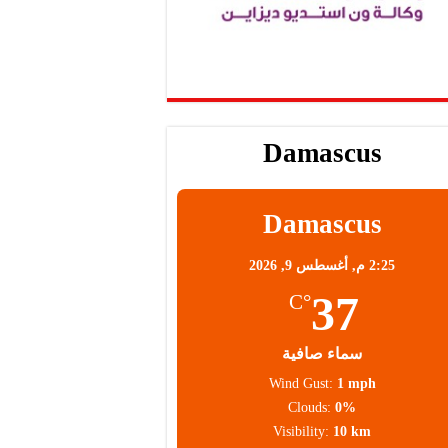
Damascus
Damascus
2:25 م,
أغسطس 9, 2026
37
°C
سماء صافية
Wind Gust:
1 mph
Clouds:
0%
Visibility:
10 km