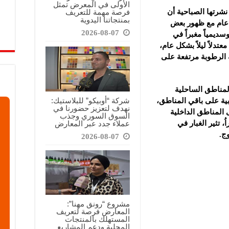
الأولى في المعرض تمثل
فرصة مهمة للتعريف
نشرتها الصباحية أن
بمنتجاتنا اليدوية
كل عام مع ظهور بعض
2026-08-07
ديمياً مغبراً في
تدلاً ليلاً بشكل عام،
 الرطوبة مرتفعة على
المناطق الساحلية
شركة “أوبيكو” للبلاستيك:
بية على باقي المناطق،
نهدف لتعزيز حضورنا في
 المناطق الداخلية
السوق السوري وجذب
عملاء جدد عبر المعارض
 نهاراُ، تثير الغبار في
ج.
2026-08-07
مشروع “رونق مهنا”:
المعارض فرصة لتعريف
المستهلك بالمنتجات
المحلية ودعم المشاريع