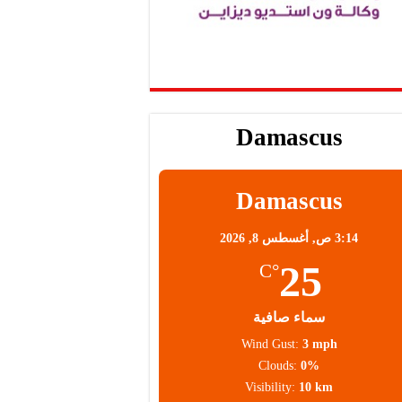
Damascus
Damascus
3:14 ص,
أغسطس 8, 2026
25
°C
سماء صافية
Wind Gust:
3 mph
Clouds:
0%
Visibility:
10 km