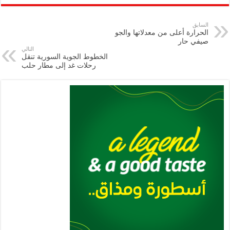
ar
ai
gr
at
nt
tt
eb
p
e
l
a
s
er
oo
y
السابق
الحرارة أعلى من معدلاتها والجو
m
A
k
Li
صيفي حار
التالي
p
n
الخطوط الجوية السورية تنقل
رحلات غد إلى مطار حلب
p
k