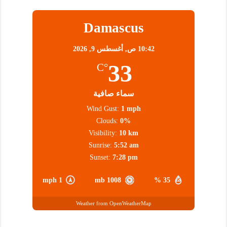
Damascus
10:42 ص,
أغسطس 9, 2026
33
°C
سماء صافية
Wind Gust:
1 mph
Clouds:
0%
Visibility:
10 km
Sunrise:
5:52 am
Sunset:
7:28 pm
1 mph
1008 mb
35 %
Weather from OpenWeatherMap