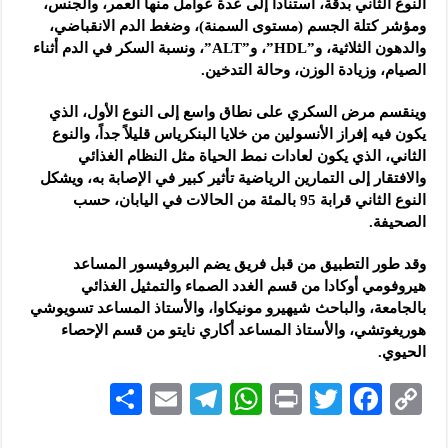
النوع الثاني بدقة، استناداً إلى عدة عوامل منها العمر، والجنس،
ومؤشر كتلة الجسم (مستوى السمنة)، وضغط الدم الانقباضي،
والدهون الثلاثية، و”HDL”، و”ALT”، ونسبة السكر في الدم أثناء
الصيام، وزيادة الوزن، وحالة التدخين.
وينقسم مرض السكري على نطاق واسع إلى النوع الأول، الذي
يكون فيه إفراز الأنسولين من خلايا البنكرياس قليلاً جداً، والنوع
الثاني، الذي يكون لعادات نمط الحياة مثل النظام الغذائي
والافتقار إلى التمارين الرياضية تأثير كبير في الإصابة به، ويشكل
النوع الثاني قرابة 95 بالمئة من الحالات في اليابان، حسب
الصحيفة.
وقد طور التطبيق من قبل فريق يضم البروفيسور المساعد
هيروفومي أوكادا من قسم الغدد الصماء والتمثيل الغذائي
بالجامعة، والباحث شيهيرو مونيكاوا، والأستاذ المساعد تسويوشي
هوريغوتشي، والأستاذ المساعد أكاري نايتو من قسم الإحصاء
الحيوي.
S
E
Te
W
P
T
F
C
h
m
le
h
ri
wi
ac
o