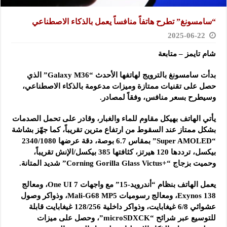
“سامسونغ” تطرح هاتفاً منافساً يعمل بالذكاء الاصطناعي
2025-06-22
شام تايمز – متابعة
بدأت سامسونغ بالترويج لهاتفها الأحدث “Galaxy M36” الذي
حصل على تقنيات ممتازة وميزات مدعومة بالذكاء الاصطناعي،
وسيطرح بسعر منافس، وفقاً لمصادر.
يأتي الهاتف بهيكل مقاوم للماء والغبار، وقادر على تحمل الصدمات
بشكل ممتاز عند السقوط من ارتفاع مترين تقريباً، كما جهّز بشاشة
“Super AMOLED” بمقاس 6.7 بوصة، دقة عرضها 2340/1080
بيكسل، ترددها 120 هيرتز، كثافتها 385 بيكسل/الإنش تقريباً،
وحميت بزجاج “+Corning Gorilla Glass Victus” شديد المتانة.
يعمل الهاتف بنظام “أندرويد-15” مع واجهات One UI 7، ومعالج
Exynos 138، ومعالج رسوميات Mali-G68 MP5، وذواكر وصول
عشوائي 6/8 غيغابايت، وذواكر داخلية 128/256 غيغابايت قابلة
للتوسيع عبر شرائح “microSDXCK”، وحصل على ميزات