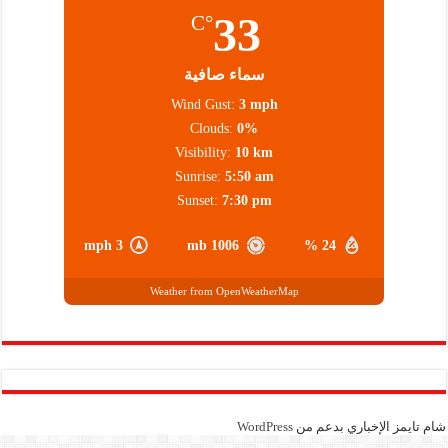
33
°C
سماء صافية
Wind Gust:
3 mph
Clouds:
0%
Visibility:
10 km
Sunrise:
5:50 am
Sunset:
7:30 pm
3 mph
1006 mb
24 %
Weather from OpenWeatherMap
شام تايمز الإخباري بدعم من
WordPress