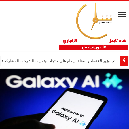
نائب وزير الاقتصاد والصناعة يطلع على منتجات وتقنيات الشركات المشاركة في “ثلاثية 