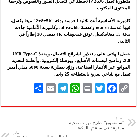
متطورة تعمل بالذكاء الاصطناعي لتعديل الصور والنصوص وترجمة
المحتوى المكتوب.
كاميرته الأساسية أتت ثلاثية العدسة بدقة “50+8+2” ميغابيكسل،
فيها عدسة macro وعدسة ultrawide، وكاميرته الأمامية جاءت
بدقة 13 ميغابيكسل، توثق فيديوهات 4K بمعدل 30 إطاراً في
الثانية.
حصل الهاتف على منفذين لشرائح الاتصال، ومنفذ USB Type-C
2.0، وماسح لبصمات الأصابع ، وبوصلة إلكترونية، وأنظمة لتحديد
المواقع عبر الأقمار الصناعية، وزوّد ببطارية بسعة 5000 ميلي أمبير
تعمل مع شاحن سريع باستطاعة 25 واط.
S
E
Te
W
P
T
F
C
h
m
le
h
ri
wi
ac
o
ar
ai
gr
at
nt
tt
eb
p
e
l
a
s
er
oo
y
السابق
“سامسونغ” تطرح ميزات صحية
m
A
k
Li
مدفوعة في ساعاتها الذكية
التالي