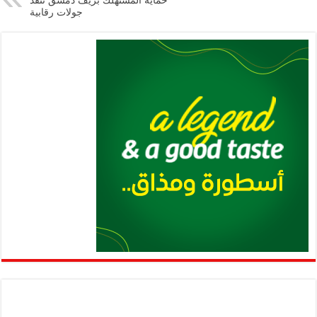
p
n
حماية المستهلك بريف دمشق تنفذ
جولات رقابية
p
k