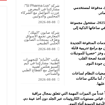
معارض فرصة للتواصل مع الشركات والتعريف بالمشاريع الصغيرة
شركة “SI Pharma Lux”:
ك مدفوعة لمستخدمي
مشاركتنا في المعرض
اعية: نسعى لتعزيز حضور منتجاتنا في السوق السورية وتقديم منتجات ذات قيمة وجودة
عززت التواصل مع الشركاء
المحليين والدوليين
ة”: معرض كيم إكسبو فرصة للتعريف بالمنتجات الطبيعية والوصول إلى شريحة أوسع من
2026-08-08
وأشارت سامسونغ إلى أنه اعتباراً من تموز 2025، ستتحول مجموعة
ي ساعاتها الذكية إلى
شركة صابون “الملك”:
المعارض تجمع الأسواق
وتعرّف بمنتجات الصابون
ات المدفوعة الجديدة
الحلبي الطبيعي
 برامج تدريبية قابلة
2026-08-08
ن وخز “حصريا للموديلات
قدمة لصحة القلب
مكتب “الأمانة” للتجهيزات
الطبية: مشاركتنا في كيم
 جودة النوم.
إكسبو تعكس أهمية
التواصل مع القطاع الطبي
مجيات النظام لساعات
والصناعي
Galaxy Watch  وGalaxy Watch Ultra”، أما مالكي ساعات
2026-08-08
عدداً من الميزات المهمة التي تتعلق بمجال مراقبة
قياس مستويات الكاروتينات عبر الجلد دون أخذ عينة دم،
عية الدموية أثناء النوم.