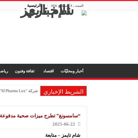
الرئيسية
السبت , 8 أغسطس 2026
أخبار ومحليّات
اقتصاد
ثقافة وفنون
رياض
الشريط الإخباري
شركة “SI Pharma Lux”: مشاركتنا في المعرض عززت التواصل مع الشركاء المحليين والدوليين
شركة صابون “الملك”: ا
مكتب “الأمانة” للتجهيز
“سامسونغ” تطرح ميزات صحية مدفوعة في
شركة “تاميكو”: مستمرون
2025-06-22
شركة “سيرال”: مشاركتنا
شام تايمز – متابعة