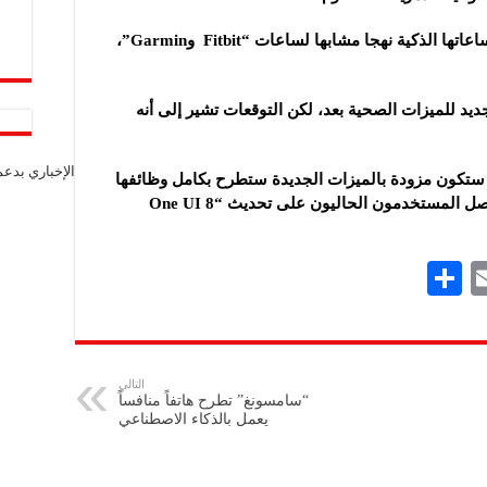
وأشار المحللون إلى أن سامسونغ تتبع مع ساعاتها الذكية نهجا مشابها لساعات “Fitbit وGarmin”،
يد للميزات الصحية بعد، لكن التوقعات تشير إلى أنه
الإخباري بدع
 ستكون مزودة بالميزات الجديدة ستطرح بكامل وظائفها
في الأسواق نهاية الشهر القادم، بينما سيحصل المستخدمون الحاليون على تحديث “One UI 8
S
E
h
m
ar
ai
e
l
التالي
“سامسونغ” تطرح هاتفاً منافساً
يعمل بالذكاء الاصطناعي