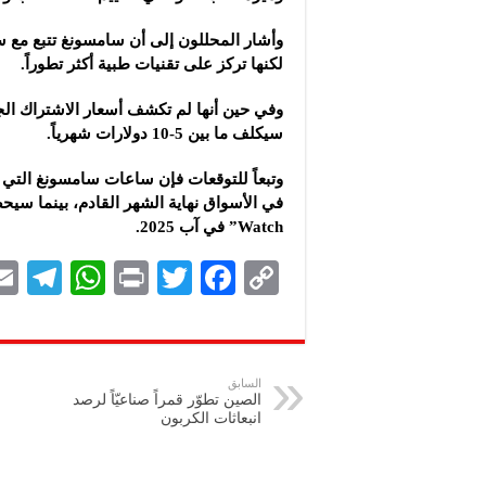
لكنها تركز على تقنيات طبية أكثر تطوراً.
وفي حين أنها لم تكشف أسعار الاشتراك الجد
سيكلف ما بين 5-10 دولارات شهرياً.
وتبعاً للتوقعات فإن ساعات سامسونغ التي
Watch” في آب 2025.
Te
W
P
T
F
C
le
h
ri
wi
ac
o
gr
at
nt
tt
eb
p
a
s
er
oo
y
السابق
الصين تطوّر قمراً صناعيّاً لرصد
m
A
k
Li
انبعاثات الكربون
p
n