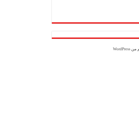
Weather from OpenWeatherMap
م من
WordPress