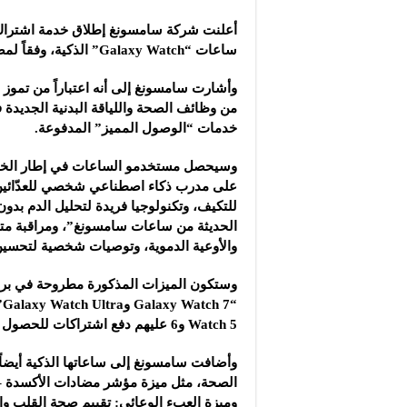
مشروع “شموع زينة”: ال
أعلنت شركة سامسونغ إطلاق خدمة اشترا
مجموعة “العملاق” الصن
ساعات “Galaxy Watch” الذكية، وفقاً لمصادر.
شركة “دلجين قلب الحيا
من وظائف الصحة واللياقة البدنية الجديدة ف
خدمات “الوصول المميز” المدفوعة.
وسيحصل مستخدمو الساعات في إطار الخدم
على مدرب ذكاء اصطناعي شخصي للعدّائين مع
للتكيف، وتكنولوجيا فريدة لتحليل الدم بدو
الحديثة من ساعات سامسونغ”، ومراقبة مت
والأوعية الدموية، وتوصيات شخصية لتحسين
وستكون الميزات المذكورة مطروحة في بر
“7
Watch 5 و6 عليهم دفع اشتراكات للحصول عليها.
وأضافت سامسونغ إلى ساعاتها الذكية أيضاً 
الصحة، مثل ميزة مؤشر مضادات الأكسدة – 
وميزة العبء الوعائي: تقييم صحة القلب والأو