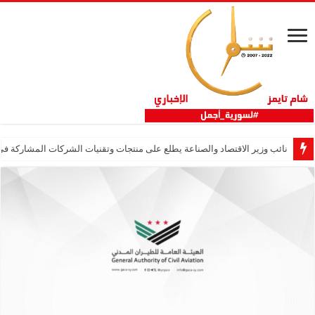
نائب وزير الاقتصاد والصناعة يطلع على منتجات وتقنيات الشركات المشاركة في “ثلاثية 