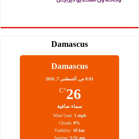
Damascus
Damascus
8:01 ص,
أغسطس 7, 2026
26
°C
سماء صافية
Wind Gust:
1 mph
Clouds:
0%
Visibility:
10 km
Sunrise:
5:51 am