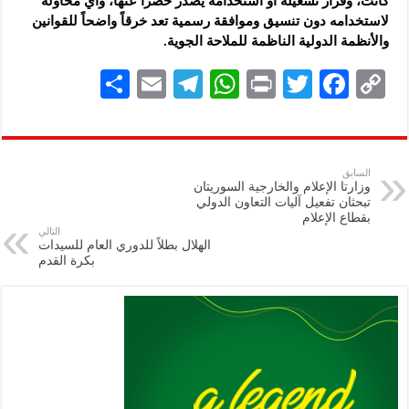
كانت، وقرار تشغيله أو استخدامه يصدر حصراً عنها، وأي محاولة
لاستخدامه دون تنسيق وموافقة رسمية تعد خرقاً واضحاً للقوانين
والأنظمة الدولية الناظمة للملاحة الجوية.
S
E
Te
W
P
T
F
C
h
m
le
h
ri
wi
ac
o
ar
ai
gr
at
nt
tt
eb
p
e
l
a
s
er
oo
y
السابق
وزارتا الإعلام والخارجية السوريتان
m
A
k
Li
تبحثان تفعيل آليات التعاون الدولي
بقطاع الإعلام
p
n
التالي
الهلال بطلاً للدوري العام للسيدات
p
k
بكرة القدم