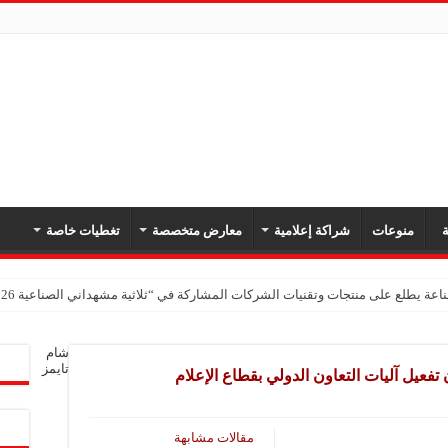
ة
منوعات
شراكة إعلامية
معارض متخصصة
تغطيات خاصة
اعة يطلع على منتجات وتقنيات الشركات المشاركة في “ثلاثية مشهداني الصناعية 2026” بدمشق
ات البلاستيكية: المعارض الصناعية منصة للتواصل وتعزيز حضور المنتجات العربية
شام
 البلاستيك: المعارض المتخصصة فرصة لتعزيز التعاون ورفد السوق السورية بمنتجات ص
تايمز
 تفعيل آليات التعاون الدولي بقطاع الإعلام
: مشاركتنا الأولى في معرض مشهداني تعكس ثقتنا بمستقبل الصناعة السورية
مقالات مشابهة