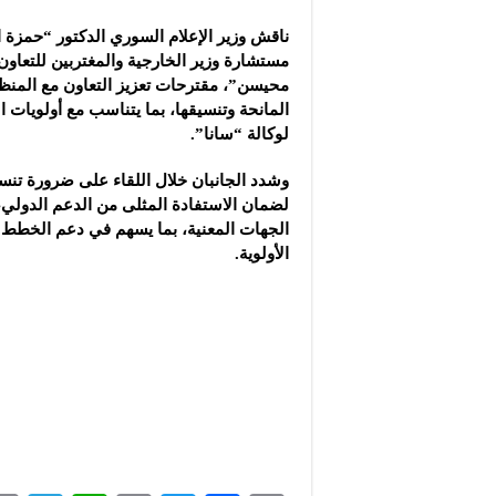
شركة “سوريا بلاست”: ال
ناقش وزير الإعلام السوري الدكتور “حمزة
شركة “كاربوباتش”: الم
مستشارة وزير الخارجية والمغتربين
للتعاون
شركة “جالكسي أوتوميش
محيسن”، مقترحات تعزيز التعاون مع المنظ
المانحة وتنسيقها، بما يتناسب مع أولويات ا
لوكالة “سانا”.
وشدد الجانبان خلال اللقاء على ضرورة تنسي
لضمان الاستفادة المثلى من الدعم الدولي،
الجهات المعنية، بما يسهم في دعم الخطط ا
الأولوية.