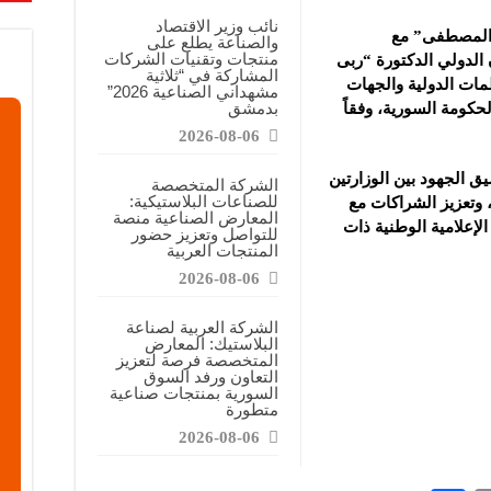
معارض التخصصية تبرز إمكانيات الصناعة المحلية وتدعم مرحلة إعادة الإعمار
نائب وزير الاقتصاد
 المصطفى” مع
والصناعة يطلع على
عرض منصة لتعزيز الشراكات ودعم الصناعات البلاستيكية السورية
منتجات وتقنيات الشركات
 الدولي الدكتورة “ربى
المشاركة في “ثلاثية
ن”: المعارض المتخصصة تساهم في دعم الصناعة السورية وتعزيز حضور المنتجات ال
مات الدولية والجهات
مشهداني الصناعية 2026”
بدمشق
لحكومة السورية، وفقاً
2026-08-06
ق الجهود بين الوزارتين
الشركة المتخصصة
للصناعات البلاستيكية:
 وتعزيز الشراكات مع
المعارض الصناعية منصة
لإعلامية الوطنية ذات
للتواصل وتعزيز حضور
المنتجات العربية
2026-08-06
الشركة العربية لصناعة
البلاستيك: المعارض
المتخصصة فرصة لتعزيز
التعاون ورفد السوق
السورية بمنتجات صناعية
متطورة
2026-08-06