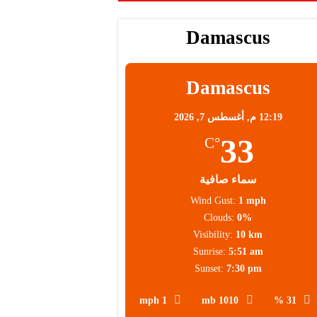
Damascus
محلية
Damascus
12:19 م,
أغسطس 7, 2026
33
°C
سماء صافية
Wind Gust:
1 mph
Clouds:
0%
Visibility:
10 km
Sunrise:
5:51 am
Sunset:
7:30 pm
1 mph
1010 mb
31 %