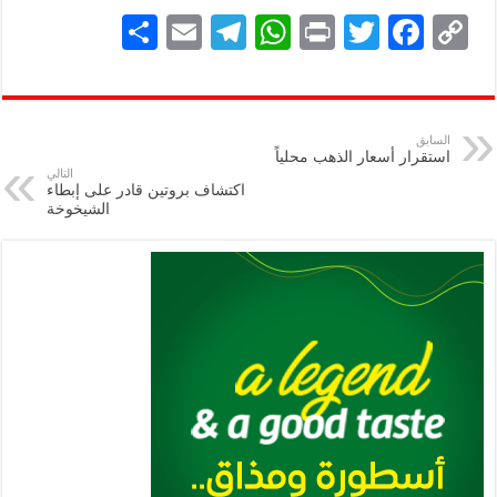
S
E
Te
W
P
T
F
C
h
m
le
h
ri
wi
ac
o
ar
ai
gr
at
nt
tt
eb
p
e
l
a
s
er
oo
y
السابق
استقرار أسعار الذهب محلياً
m
A
k
Li
التالي
اكتشاف بروتين قادر على إبطاء
p
n
الشيخوخة
p
k