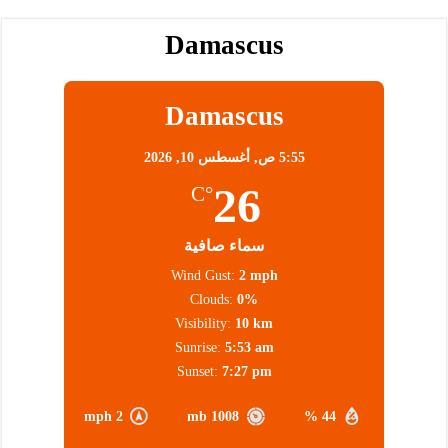
Damascus
Damascus
5:55 ص,
أغسطس 10, 2026
26
°C
سماء صافية
Wind Gust:
2 mph
Clouds:
0%
Visibility:
10 km
Sunrise:
5:53 am
Sunset:
7:27 pm
2 mph
1008 mb
44 %