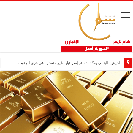
الجيش اللبناني يفكك ذخائر إسرائيلية غير منفجرة في قرى الجنوب