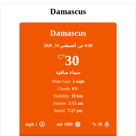
Damascus
Damascus
9:08 ص,
أغسطس 10, 2026
30
°C
سماء صافية
Wind Gust:
2 mph
Clouds:
0%
Visibility:
10 km
Sunrise:
5:53 am
Sunset:
7:27 pm
1 mph
1009 mb
39 %