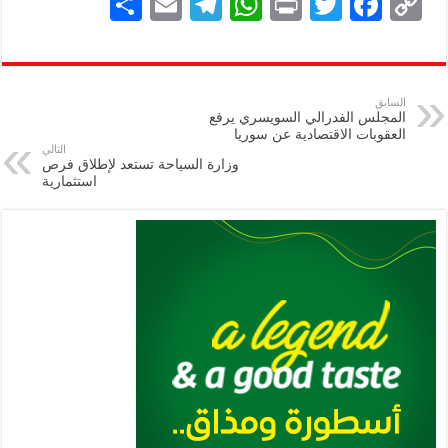
S
E
Te
W
P
T
F
C
h
m
le
h
ri
wi
ac
o
ar
ai
gr
at
nt
tt
eb
p
e
l
a
s
er
oo
y
السابق
المجلس الفدرالي السويسري يرفع
m
A
k
Li
العقوبات الاقتصادية عن سوريا
التالي
p
n
وزارة السياحة تستعد لإطلاق فرص
استثمارية
p
k