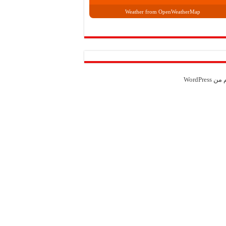
Weather from OpenWeatherMap
م من
WordPress