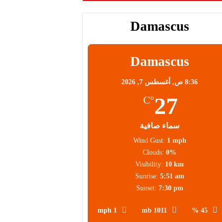
Damascus
محلية
Damascus
8:36 ص,
أغسطس 7, 2026
27
°C
سماء صافية
Wind Gust:
1 mph
Clouds:
0%
Visibility:
10 km
Sunrise:
5:51 am
Sunset:
7:30 pm
1 mph
1011 mb
45 %