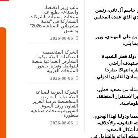
معارض التخصصية تبرز إمكانيات الصناعة المحلية وتدعم مرحلة إعادة الإعمار
نائب وزير الاقتصاد
 جاسم آل ثاني، رئيس
والصناعة يطلع على
عرض منصة لتعزيز الشراكات ودعم الصناعات البلاستيكية السورية
منتجات وتقنيات الشركات
عادي الذي عقده المجلس
المشاركة في “ثلاثية
ن”: المعارض المتخصصة تساهم في دعم الصناعة السورية وتعزيز حضور المنتجات ال
مشهداني الصناعية 2026”
بدمشق
بن علي المهندي، وزير
2026-08-06
ما يلي:
الشركة المتخصصة
 دولة قطر الشديدة
للصناعات البلاستيكية:
المعارض الصناعية منصة
ي استهدف أراضي
للتواصل وتعزيز حضور
اره انتهاكا صارخا
المنتجات العربية
مبادئ القانون الدولي.
2026-08-06
يمثله من تصعيد خطير،
الشركة العربية لصناعة
ا لاستقرار المنطقة،
البلاستيك: المعارض
المتخصصة فرصة لتعزيز
لوماسية.
التعاون ورفد السوق
السورية بمنتجات صناعية
متطورة
ميا ودوليا لهذا الهجوم،
القانونية والأخلاقية،
2026-08-06
 أشكال التصعيد،
سلام الدائم والشامل في