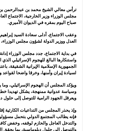
شركة “سوريا بلاست”: ال
ترأس معالي الشيخ محمد بن عبدالرحمن بن
شركة “كاربوباتش”: الم
مجلس الوزراء وزير الخارجية، الاجتماع ال
شركة “جالكسي أوتوميش
صباح اليوم بمقره في الديوان الأميري.
وعقب الاجتماع، أدلى سعادة السيد إبراهيم 
العدل ووزير الدولة لشؤون مجلس الوزراء، ب
في بداية الاجتماع، جدد مجلس الوزراء إدانة
واستنكارها البالغ للهجوم الإسرائيلي الذ
الجمهورية الإسلامية الإيرانية الشقيقة، باعتب
لسيادة إيران وأمنها، وخرقا واضحا لقواعد و
ويؤكد المجلس أن الهجوم الإسرائيلي، وما 
وسياسة عدوانية ممنهجة، يشكل تهديدا خطير
ويعرقل الجهود الرامية للتوصل إلى حلول دب
وإذ يحذر المجلس من التداعيات الكارثية إقلي
فإنه يطالب المجتمع الدولي بتحمل مسؤوليته 
والتدخل العاجل والحازم لوقفه، وخفض كافة
والتوصل إلى حلول دبلوماسية، بما يحقق ال