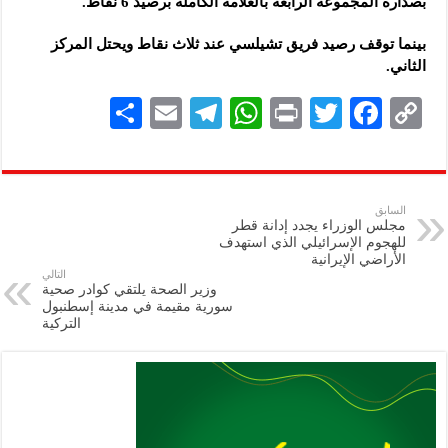
بصدارة المجموعة الرابعة بالعلامة الكاملة برصيد 6 نقاط.
بينما توقف رصيد فريق تشيلسي عند ثلاث نقاط ويحتل المركز
الثاني.
S
E
Te
W
P
T
F
C
h
m
le
h
ri
wi
ac
o
ar
ai
gr
at
nt
tt
eb
p
e
l
a
s
er
oo
y
السابق
مجلس الوزراء يجدد إدانة قطر
m
A
k
Li
للهجوم الإسرائيلي الذي استهدف
الأراضي الإيرانية
p
n
التالي
وزير الصحة يلتقي كوادر صحية
p
k
سورية مقيمة في مدينة إسطنبول
التركية