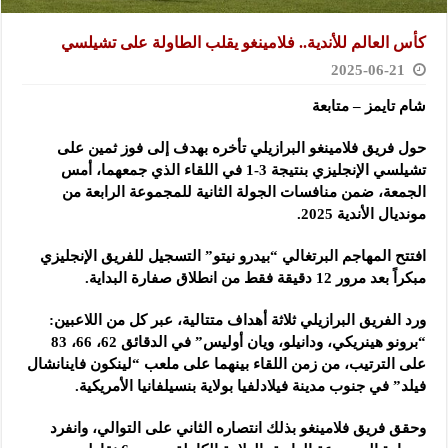
كأس العالم للأندية.. فلامينغو يقلب الطاولة على تشيلسي
2025-06-21
شام تايمز – متابعة
حول فريق فلامينغو البرازيلي تأخره بهدف إلى فوز ثمين على
تشيلسي الإنجليزي بنتيجة 3-1 في اللقاء الذي جمعهما، أمس
الجمعة، ضمن منافسات الجولة الثانية للمجموعة الرابعة من
مونديال الأندية 2025.
افتتح المهاجم البرتغالي “بيدرو نيتو” التسجيل للفريق الإنجليزي
مبكراً بعد مرور 12 دقيقة فقط من انطلاق صفارة البداية.
ورد الفريق البرازيلي ثلاثة أهداف متتالية، عبر كل من اللاعبين:
“برونو هينريكي، ودانيلو، ويان أوليس” في الدقائق 62، 66، 83
على الترتيب، من زمن اللقاء بينهما على ملعب “لينكون فاينانشال
فيلد” في جنوب مدينة فيلادلفيا بولاية بنسيلفانيا الأمريكية.
وحقق فريق فلامينغو بذلك انتصاره الثاني على التوالي، وانفرد