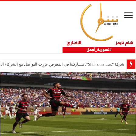
شركة “SI Pharma Lux”: مشاركتنا في المعرض عززت التواصل مع الشركاء المحليين والدوليين