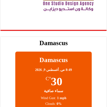
Damascus
Damascus
8:49 ص,
أغسطس 9, 2026
30
°C
سماء صافية
Wind Gust:
1 mph
Clouds:
0%