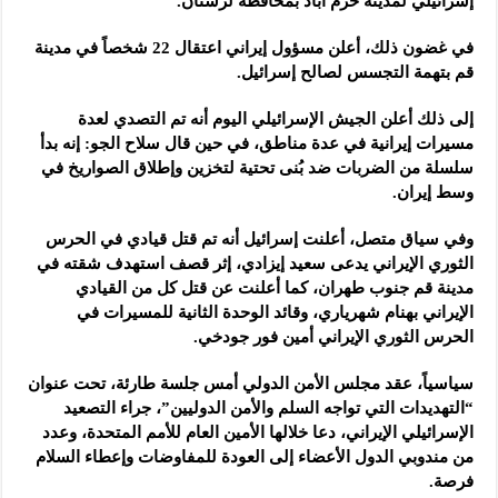
إسرائيلي لمدينة خرم آباد بمحافظة لرستان.
في غضون ذلك، أعلن مسؤول إيراني اعتقال 22 شخصاً في مدينة
قم بتهمة التجسس لصالح إسرائيل.
إلى ذلك أعلن الجيش الإسرائيلي اليوم أنه تم التصدي لعدة
مسيرات إيرانية في عدة مناطق، في حين قال سلاح الجو: إنه بدأ
سلسلة من الضربات ضد بُنى تحتية لتخزين وإطلاق الصواريخ في
وسط إيران.
وفي سياق متصل، أعلنت إسرائيل أنه تم قتل قيادي في الحرس
الثوري الإيراني يدعى سعيد إيزادي، إثر قصف استهدف شقته في
مدينة قم جنوب طهران، كما أعلنت عن قتل كل من القيادي
الإيراني بهنام شهرياري، وقائد الوحدة الثانية للمسيرات في
الحرس الثوري الإيراني أمين فور جودخي.
سياسياً، عقد مجلس الأمن الدولي أمس جلسة طارئة، تحت عنوان
“التهديدات التي تواجه السلم والأمن الدوليين”، جراء التصعيد
الإسرائيلي الإيراني، دعا خلالها الأمين العام للأمم المتحدة، وعدد
من مندوبي الدول الأعضاء إلى العودة للمفاوضات وإعطاء السلام
فرصة.