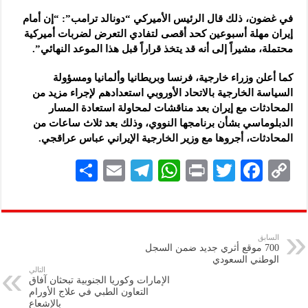
في غضون، ذلك قال الرئيس الأميركي “دونالد ترامب”: “إن أمام
إيران مهلة أسبوعين كحد أقصى لتفادي التعرض لضربات أميركية
محتملة، مشيراً إلى أنه قد يتخذ قراراً قبل هذا الموعد النهائي”.
كما أعلن وزراء خارجية، فرنسا وبريطانيا وألمانيا ومسؤولة
السياسة الخارجية بالاتحاد الأوروبي استعدادهم لإجراء مزيد من
المحادثات مع إيران بعد مناقشات لمحاولة استعادة المسار
الدبلوماسي بشأن برنامجها النووي، وذلك بعد ثلاث ساعات من
المحادثات، أجروها مع وزير الخارجية الإيراني عباس عراقجي.
S
E
Te
W
P
T
F
C
h
m
le
h
ri
wi
ac
o
ar
ai
gr
at
nt
tt
eb
p
e
l
a
s
er
oo
y
السابق
700 موقع أثري جديد ضمن السجل
m
A
k
Li
الوطني السعودي
التالي
p
n
الإمارات وكوريا الجنوبية تبحثان آفاق
التعاون الطبي في علاج الأورام
p
k
بالإشعاع