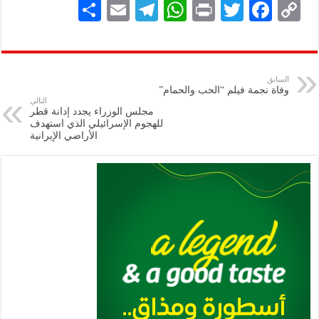
S
E
Te
W
P
T
F
C
h
m
le
h
ri
wi
ac
o
ar
ai
gr
at
nt
tt
eb
p
e
l
a
s
er
oo
y
السابق
وفاة نجمة فيلم “الحب والحمام”
m
A
k
Li
التالي
مجلس الوزراء يجدد إدانة قطر
p
n
للهجوم الإسرائيلي الذي استهدف
الأراضي الإيرانية
p
k