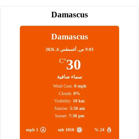
Damascus
Damascus
9:03 ص,
أغسطس 6, 2026
30
°C
سماء صافية
Wind Gust:
0 mph
Clouds:
0%
Visibility:
10 km
Sunrise:
5:50 am
Sunset:
7:30 pm
1 mph
1010 mb
24 %