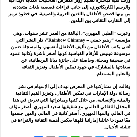
ورشًا فنية مباشرة لتعليم زوار المعرض أساسيات الكتابة الإبداعية
والرسم الكاريكاتوري، إلى جانب قراءات قصصية بلغات متعددة‌،
من بينها قصص الأطفال باللغتين العربية والصينية، في خطوة ترمز
إلى التقارب الثقافي بين البلدين.
وعبرت “الظبي المهيري”، البالغة من العمر عشر سنوات، وهي
مؤسسة “رينبو جمني – Rainbow Chimney”، دار النشر التي
تُعنى بكتب الأطفال من تأليف الأطفال أنفسهم، والمسجلة ضمن
موسوعة غينيس للأرقام القياسية كونها أصغر ناشرة وكاتبة عمود
في صحيفة ومجلة، وحاصلة على جائزة ديانا البريطانية، عن
سعادتها بالمشاركة في جهود تمكين الأطفال وتعزيز الثقافة
والتعليم المستدام.
وقالت إن مشاركتها في المعرض تهدف إلى الإسهام في نشر
رسالة دولة الإمارات في تمكين الأطفال، وتعزيز القيم الثقافية
والبيئية والإنسانية، من خلال كتبها ومبادراتها التي تعرض في هذا
المحفل الثقافي العالمي مع شقيقيها سعيد المهيري، أصغر مؤلف
في العالم، والمها المهيري، أصغر كاتبة في العالم، والذين جسدوا
معًا نموذجا عائليا إماراتيا مُلهِمًا يعكس أهمية الثقافة والقراءة في
تنشئة الأجيال.