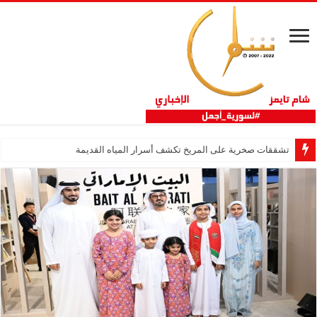
تشققات صخرية على المريخ تكشف أسرار المياه القديمة