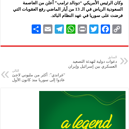
وكان الرئيس الأمريكي “دونالد ترامب” أعلن من العاصمة
السعودية الرياض في الـ 13 من أيار الماضي رفع العقوبات التي
فرضت على سوريا في عهد النظام البائد.
S
E
Te
W
P
T
F
C
h
m
le
h
ri
wi
ac
o
ar
ai
gr
at
nt
tt
eb
p
e
l
a
s
er
oo
y
السابق
دعوات دولية لتهدئة التصعيد
m
A
k
Li
العسكري بين إسرائيل وإيران
التالي
p
n
“غراندي”: أكثر من مليوني لاجئ
عادوا إلى سوريا منذ كانون الأول
p
k