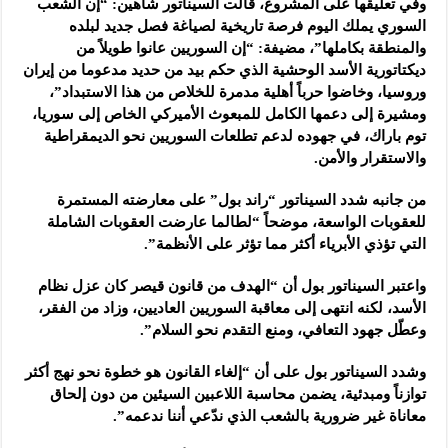
وفي تعليقها على المشروع، قالت السيناتور شاهين: “إن الشعب
السوري يملك اليوم فرصة تاريخية لصياغة فصل جديد لبلده
والمنطقة بكاملها”، مضيفة: “إن السوريين عانوا طويلاً من
ديكتاتورية الأسد الوحشية الذي حكم بيد من حديد مدعوما من إيران
وروسيا، وخاضوا حرباً أهلية مدمرة للخلاص من هذا الاستبداد”،
ومشيرة إلى دعمها الكامل للمبعوث الأميركي الخاص إلى سوريا،
توم باراك، في جهوده لدعم تطلعات السوريين نحو الديمقراطية
والاستقرار والأمن.
من جانبه شدد السيناتور “راند بول” على معارضته المستمرة
للعقوبات الواسعة، موضحاً “لطالما عارضت العقوبات الشاملة
التي تؤذي الأبرياء أكثر مما تؤثر على الأنظمة”.
واعتبر السيناتور بول أن “الهدف من قانون قيصر كان عزل نظام
الأسد، لكنه انتهى إلى معاقبة السوريين العاديين، وزاد من الفقر،
وعطّل جهود التعافي، ومنع التقدم نحو السلام”.
وشدد السيناتور بول على أن “إلغاء القانون هو خطوة نحو نهج أكثر
توازناً ومبدئية، يضمن محاسبة اللاعبين السيئين من دون إلحاق
معاناة غير ضرورية بالشعب الذي ندّعي أننا ندعمه”.