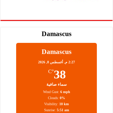
Damascus
Damascus
2:27 م,
أغسطس 8, 2026
38
°C
سماء صافية
Wind Gust:
6 mph
Clouds:
0%
Visibility:
10 km
Sunrise:
5:51 am