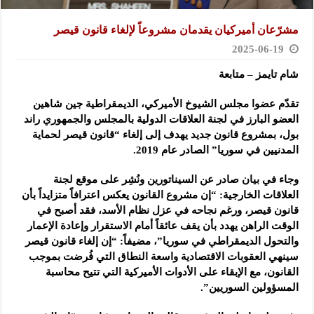
مشرّعان أميركيان يقدمان مشروعاً لإلغاء قانون قيصر
2025-06-19
شام تايمز – متابعة
تقدّم عضوا مجلس الشيوخ الأميركي، الديمقراطية جين شاهين
العضو البارز في لجنة العلاقات الدولية بالمجلس والجمهوري
راند
بول، بمشروع قانون جديد يهدف إلى إلغاء “قانون قيصر لحماية
المدنيين في سوريا” الصادر عام 2019.
وجاء في بيان صادر عن السيناتورين ونُشِر على موقع لجنة
العلاقات الخارجية: “إن مشروع القانون يعكس اعترافاً متزايداً بأن
قانون قيصر، ورغم نجاحه في عزل نظام الأسد، فقد أصبح في
الوقت الراهن يهدد بأن يقف عائقاً أمام الاستقرار وإعادة الإعمار
والتحول الديمقراطي في سوريا”، مضيفاً: “إن إلغاء قانون قيصر
سينهي العقوبات الاقتصادية واسعة النطاق التي فُرضت بموجب
القانون، مع الإبقاء على الأدوات الأميركية التي تتيح محاسبة
المسؤولين السوريين”.