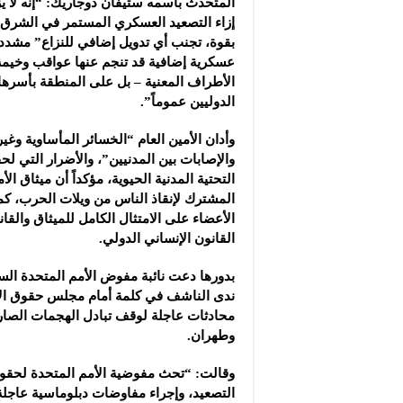
المتحدث باسمه ستيفان دوجاريك: “إنه لا 
إزاء التصعيد العسكري المستمر في الشرق ا
بقوة، تجنب أي تدويل إضافي للنزاع” مشدداً
عسكرية إضافية قد تنجم عنها عواقب وخيم
الأطراف المعنية – بل على المنطقة بأسرها
الدوليين عموماً”.
وأدان الأمين العام “الخسائر المأساوية وغير
والإصابات بين المدنيين”، والأضرار التي لحق
التحتية المدنية الحيوية، مؤكداً أن ميثاق ال
المشترك لإنقاذ الناس من ويلات الحرب، كم
الأعضاء على الامتثال الكامل للميثاق والقا
القانون الإنساني الدولي.
بدورها دعت نائبة مفوض الأمم المتحدة ال
ندى الناشف في كلمة أمام مجلس حقوق ال
محادثات عاجلة لوقف تبادل الهجمات الصارو
وطهران.
وقالت: “تحث مفوضية الأمم المتحدة لحقو
التصعيد، وإجراء مفاوضات دبلوماسية عاجلة 