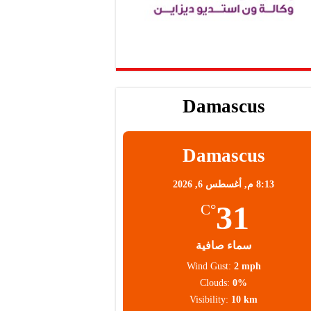
Damascus
Damascus
8:13 م,
أغسطس 6, 2026
31
°C
سماء صافية
Wind Gust:
2 mph
Clouds:
0%
Visibility:
10 km