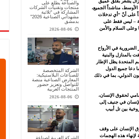
يزال يشعر بقلق عميق
والصناعة يطلع على
منتجات وتقنيات الشركات
لأوسط، مناشداً الجميع،
المشاركة في “ثلاثية
 على أنّ “أي تدخلات
مشهداني الصناعية 2026”
بدمشق
ة – ليس فقط على
 وعلى السلام والأمن
2026-08-06
 الضرورية في الأرواح
ت بالمنازل والبنية
أمم المتحدة يظل الإطار
ا دعا جميع الدول
الشركة المتخصصة
للصناعات البلاستيكية:
نون الدولي، بما في ذلك
المعارض الصناعية منصة
للتواصل وتعزيز حضور
المنتجات العربية
سامي لحقوق الإنسان،
2026-08-06
إنسان في جنيف إلى
خية بين تل أبيب
ق الإنسان على وقف
لإنهاء هذه الهجمات
الشركة العربية لصناعة