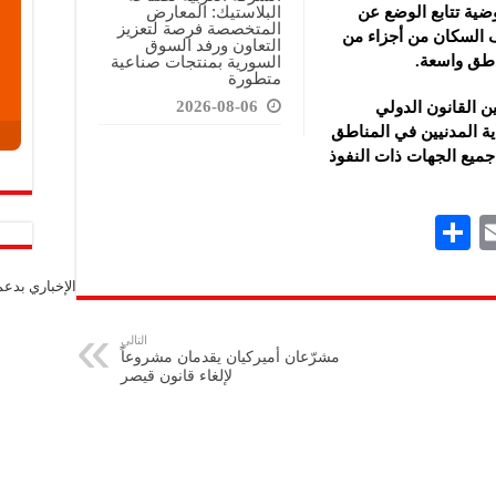
البلاستيك: المعارض
ضية تتابع الوضع عن
المتخصصة فرصة لتعزيز
ف السكان من أجزاء من
التعاون ورفد السوق
اطق واسعة.
السورية بمنتجات صناعية
متطورة
2026-08-06
ن القانون الدولي
اية المدنيين في المناطق
جميع الجهات ذات النفوذ
S
E
h
m
الإخباري بدع
ar
ai
e
l
التالي
مشرّعان أميركيان يقدمان مشروعاً
لإلغاء قانون قيصر