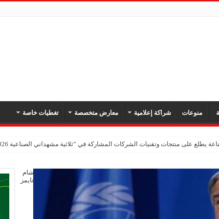
ة
منوعات
شراكة إعلامية
معارض متخصصة
تغطيات خاصة
عة يطلع على منتجات وتقنيات الشركات المشاركة في “ثلاثية مشهداني الصناعية 2026” بدمشق
شام
تايمز