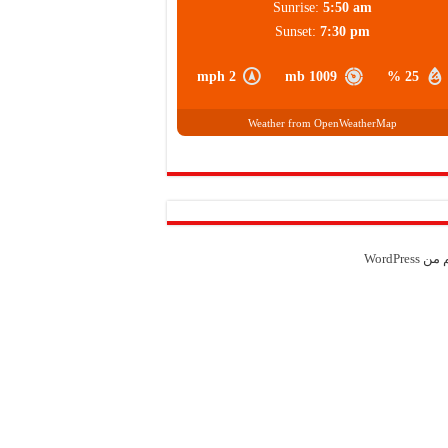
Sunrise:
5:50 am
Sunset:
7:30 pm
2 mph
1009 mb
25 %
Weather from OpenWeatherMap
م من
WordPress