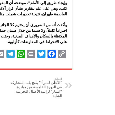
وإيجاد طريق إلى الأمام”، موضحة أن المفو
كثب، وهي على علم بتقارير بشأن فرار آلا
العاصمة طهران، نتيجة تحذيرات شملت من
وأكدت أنه من الضروري أن يحترم كلا الجانبي
احتراماً كاملاً، ولا سيما من خلال ضمان حم
المكتظة بالسكان والأهداف المدنية، وحثت 
على الانخراط في المفاوضات كأولوية.
Te
W
P
T
F
C
le
h
ri
wi
ac
o
gr
at
nt
tt
eb
p
a
s
er
oo
y
السابق
“الأعلى للمرأة” يفتح باب المشاركة
m
A
k
Li
في الدورة الخامسة من مبادرة
“امتياز” لرائدة الأعمال البحرينية
p
n
الشابة
p
k